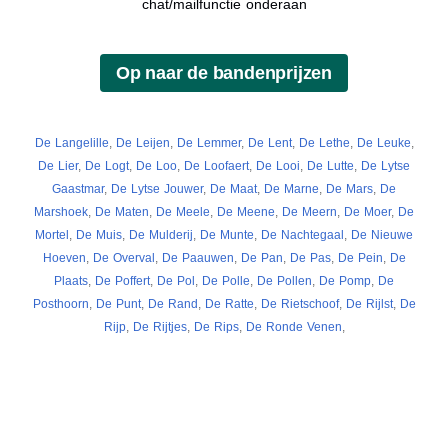
chat/mailfunctie onderaan
De Langelille
,
De Leijen
,
De Lemmer
,
De Lent
,
De Lethe
,
De Leuke
,
De Lier
,
De Logt
,
De Loo
,
De Loofaert
,
De Looi
,
De Lutte
,
De Lytse
Gaastmar
,
De Lytse Jouwer
,
De Maat
,
De Marne
,
De Mars
,
De
Marshoek
,
De Maten
,
De Meele
,
De Meene
,
De Meern
,
De Moer
,
De
Mortel
,
De Muis
,
De Mulderij
,
De Munte
,
De Nachtegaal
,
De Nieuwe
Hoeven
,
De Overval
,
De Paauwen
,
De Pan
,
De Pas
,
De Pein
,
De
Plaats
,
De Poffert
,
De Pol
,
De Polle
,
De Pollen
,
De Pomp
,
De
Posthoorn
,
De Punt
,
De Rand
,
De Ratte
,
De Rietschoof
,
De Rijlst
,
De
Rijp
,
De Rijtjes
,
De Rips
,
De Ronde Venen
,