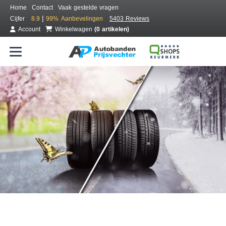
Home
Contact
Vaak gestelde vragen
|
Cijfer
8.9
99%
Aanbevelingen
5403 Reviews
Account
Winkelwagen
(0 artikelen)
Bestel voordelig all season banden
Gratis bezorgd of montage bij jou in de buurt
Seizoen:
Merken:
Breedte:
Hoogte:
Inch: