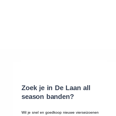
Waar vind ik de maat van mijn banden
Help mij met bestellen
Zoek je in De Laan all
season banden?
Wil je snel en goedkoop nieuwe vierseizoenen