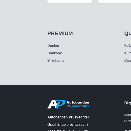
PREMIUM
Q
Dunlop
Fal
Hankook
Kum
Yokohama
Max
Dig
Maa
Autobanden Prijsvechter
rech
Graaf Engelbrechtstraat 7