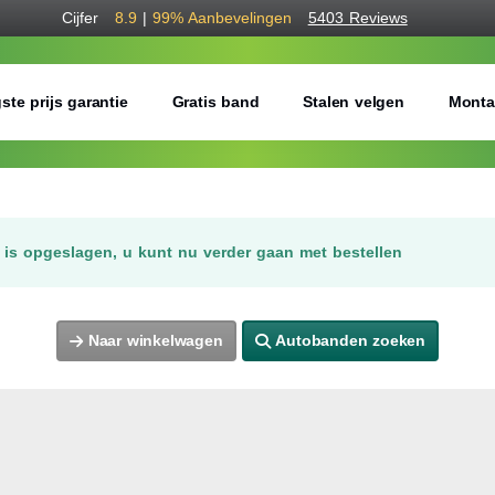
Cijfer
8.9
|
99%
Aanbevelingen
5403 Reviews
ste prijs garantie
Gratis band
Stalen velgen
Monta
is opgeslagen, u kunt nu verder gaan met bestellen
Naar winkelwagen
Autobanden zoeken