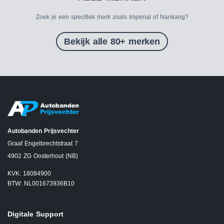
Zoek je een specifiek merk zoals Imperial of Nankang?
Bekijk alle 80+ merken
Autobanden Prijsvechter
Graaf Engelbrechtstraat 7
4902 ZG Oosterhout (NB)
KVK: 18084900
BTW: NL001673936B10
Digitale Support