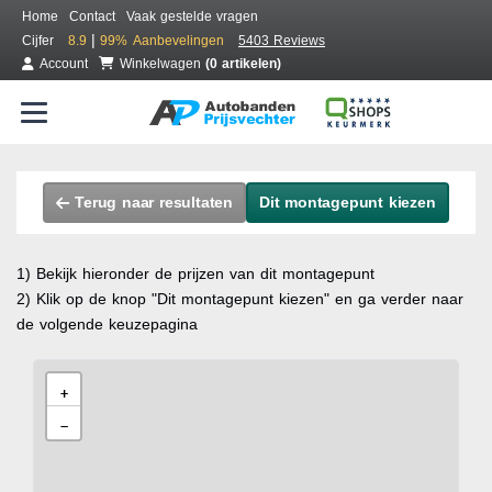
Home
Contact
Vaak gestelde vragen
|
Cijfer
8.9
99%
Aanbevelingen
5403 Reviews
Account
Winkelwagen
(0 artikelen)
Terug naar resultaten
Dit montagepunt kiezen
1) Bekijk hieronder de prijzen van dit montagepunt
2) Klik op de knop "Dit montagepunt kiezen" en ga verder naar
de volgende keuzepagina
+
−