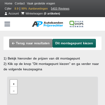
Home
Contact
Vaak gestelde vragen
|
Cijfer
8.9
99%
Aanbevelingen
5403 Reviews
Account
Winkelwagen
(0 artikelen)
Terug naar resultaten
Dit montagepunt kiezen
1) Bekijk hieronder de prijzen van dit montagepunt
2) Klik op de knop "Dit montagepunt kiezen" en ga verder naar
de volgende keuzepagina
+
−