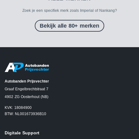
Zoek je een specifiek merk zoals Imperial of Nankang?
Bekijk alle 80+ merken
Autobanden Prijsvechter
Graaf Engelbrechtstraat 7
4902 ZG Oosterhout (NB)
KVK: 18084900
BTW: NL001673936B10
Digitale Support