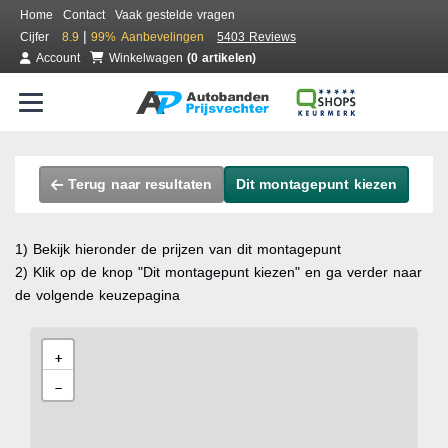
Home
Contact
Vaak gestelde vragen
|
Cijfer
8.9
99%
Aanbevelingen
5403 Reviews
Account
Winkelwagen
(0 artikelen)
Terug naar resultaten
Dit montagepunt kiezen
1) Bekijk hieronder de prijzen van dit montagepunt
2) Klik op de knop "Dit montagepunt kiezen" en ga verder naar
de volgende keuzepagina
+
−