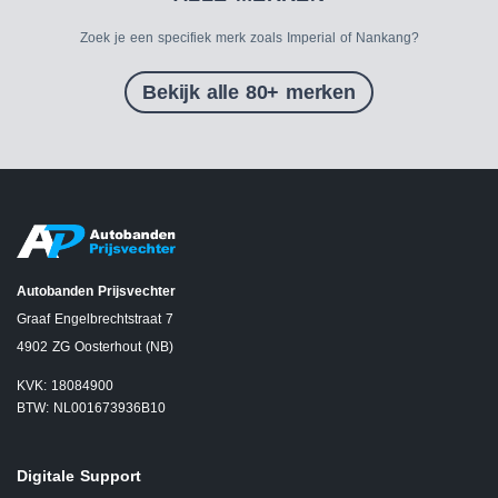
Zoek je een specifiek merk zoals Imperial of Nankang?
Bekijk alle 80+ merken
Autobanden Prijsvechter
Graaf Engelbrechtstraat 7
4902 ZG Oosterhout (NB)
KVK: 18084900
BTW: NL001673936B10
Digitale Support