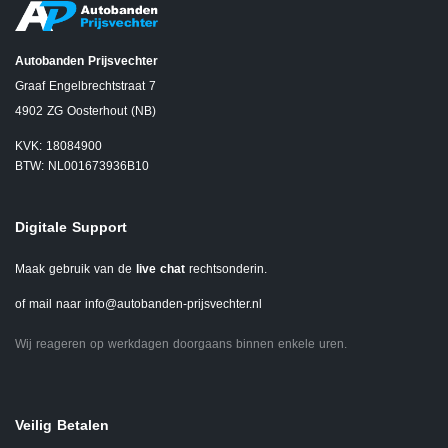
Autobanden Prijsvechter
Graaf Engelbrechtstraat 7
4902 ZG Oosterhout (NB)
KVK: 18084900
BTW: NL001673936B10
Digitale Support
Maak gebruik van de
live chat
rechtsonderin.
of mail naar
info@autobanden-prijsvechter.nl
Wij reageren op werkdagen doorgaans binnen enkele uren.
Veilig Betalen