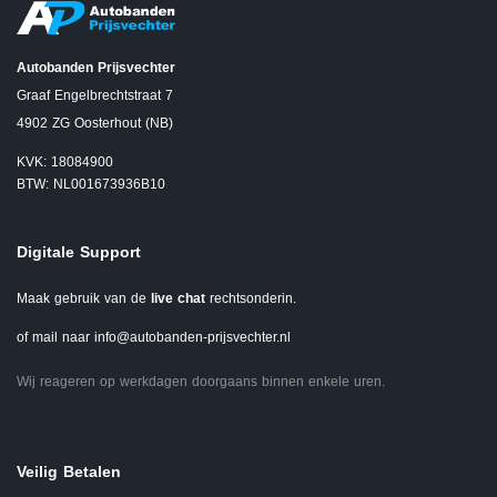
Autobanden Prijsvechter
Graaf Engelbrechtstraat 7
4902 ZG Oosterhout (NB)
KVK: 18084900
BTW: NL001673936B10
Digitale Support
Maak gebruik van de
live chat
rechtsonderin.
of mail naar
info@autobanden-prijsvechter.nl
Wij reageren op werkdagen doorgaans binnen enkele uren.
Veilig Betalen