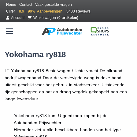
Home
Contact
Vaak gestelde vragen
|
Cijfer
8.9
99%
Aanbevelingen
5403 Reviews
Account
Winkelwagen
(0 artikelen)
Yokohama ry818
LT Yokohama ry818 Bestelwagen / lichte vracht De allround
bedrijfswagenband Door de verstevigde wang is deze band
uiterst geschikt voor het gebruik in stadsverkeer. Uitstekende
rijeigenschappen op nat en droog wegdek gekoppeld aan een
lange levensduur.
Yokohama ry818 kunt U goedkoop kopen bij de
Autobanden Prijsvechter.
Hieronder ziet u alle beschikbare banden van het type
Yokohama ry818.