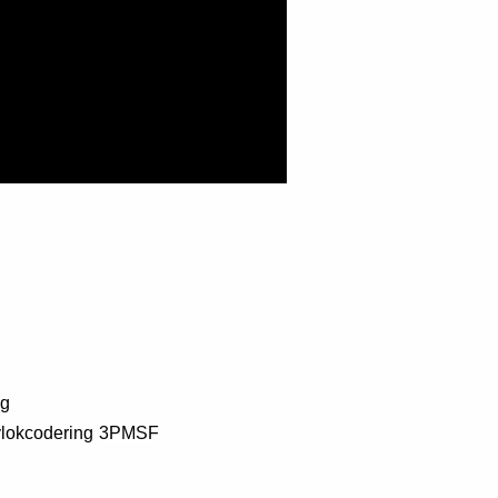
ng
lokcodering
3PMSF