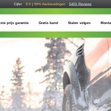
Cijfer
8.9
|
99%
Aanbevelingen
5403 Reviews
ste prijs garantie
Gratis band
Stalen velgen
Monta