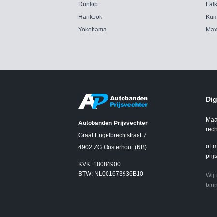
Dunlop
Fal
Hankook
Kum
Yokohama
Max
Dig
Maa
Autobanden Prijsvechter
rech
Graaf Engelbrechtstraat 7
of m
4902 ZG Oosterhout (NB)
prij
KVK: 18084900
BTW: NL001673936B10
Wij
binn