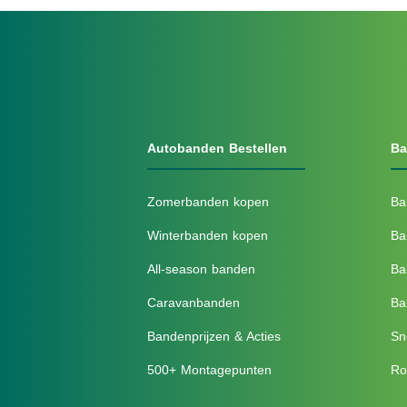
Autobanden Bestellen
Ba
Zomerbanden kopen
Ba
Winterbanden kopen
Ba
All-season banden
Ba
Caravanbanden
Ba
Bandenprijzen & Acties
Sn
500+ Montagepunten
Ro