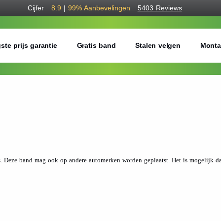
Cijfer
8.9
|
99%
Aanbevelingen
5403 Reviews
ste prijs garantie
Gratis band
Stalen velgen
Monta
 Deze band mag ook op andere automerken worden geplaatst. Het is mogelijk dat