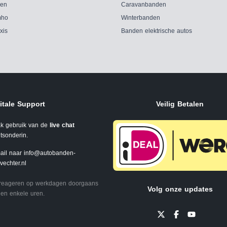
ken
Caravanbanden
ho
Winterbanden
xis
Banden elektrische autos
itale Support
Veilig Betalen
k gebruik van de
live chat
tsonderin.
ail naar
info@autobanden-
svechter.nl
 reageren op werkdagen doorgaans
Volg onze updates
en enkele uren.