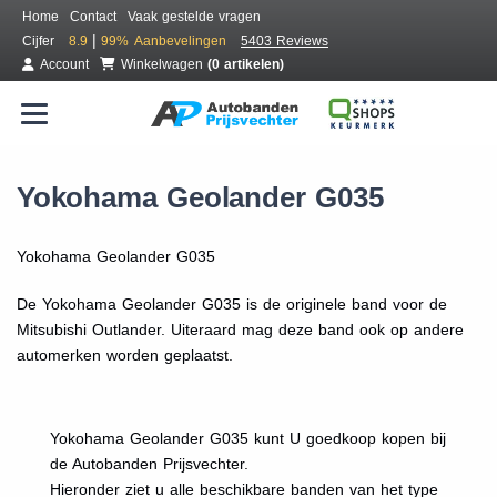
Home
Contact
Vaak gestelde vragen
|
Cijfer
8.9
99%
Aanbevelingen
5403 Reviews
Account
Winkelwagen
(0 artikelen)
Yokohama Geolander G035
Yokohama Geolander G035
De Yokohama Geolander G035 is de originele band voor de
Mitsubishi Outlander. Uiteraard mag deze band ook op andere
automerken worden geplaatst.
Yokohama Geolander G035 kunt U goedkoop kopen bij
de Autobanden Prijsvechter.
Hieronder ziet u alle beschikbare banden van het type