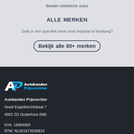
Banden elektrische autos
ALLE MERKEN
Zoek je een specifiek merk zoals Imperial of Nankang?
Bekijk alle 80+ merken
Autobanden Prijsvechter
Graaf Engelbrechtstraat 7
4902 ZG Oosterhout (NB)
KVK: 18084900
BTW: NL001673936B10