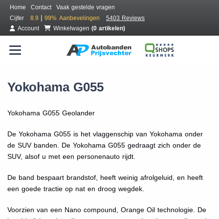
Home
Contact
Vaak gestelde vragen
|
Cijfer
8.9
99%
Aanbevelingen
5403 Reviews
Account
Winkelwagen
(0 artikelen)
Yokohama G055
Yokohama G055 Geolander
De Yokohama G055 is het vlaggenschip van Yokohama onder
de SUV banden. De Yokohama G055 gedraagt zich onder de
SUV, alsof u met een personenauto rijdt.
De band bespaart brandstof, heeft weinig afrolgeluid, en heeft
een goede tractie op nat en droog wegdek.
Voorzien van een Nano compound, Orange Oil technologie. De