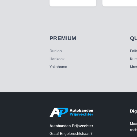
PREMIUM
Q
Dunlop
Fal
Hankook
Kum
Yokohama
Max
Dig
Maa
Autobanden Prijsvechter
rech
Graaf Engelbrechtstraat 7