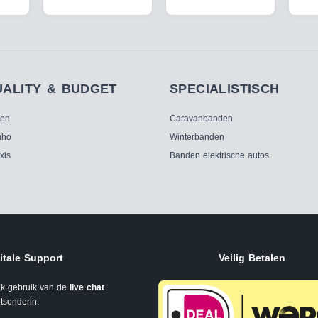
UALITY & BUDGET
SPECIALISTISCH
ken
Caravanbanden
ho
Winterbanden
xis
Banden elektrische autos
itale Support
Veilig Betalen
k gebruik van de
live chat
tsonderin.