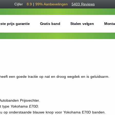
Cijfer
8.9
|
99%
Aanbevelingen
5403 Reviews
ste prijs garantie
Gratis band
Stalen velgen
Monta
eeft een goede tractie op nat en droog wegdek en is geluidsarm.
utobanden Prijsvechter.
et type
Yokohama E70D.
kt u op onderstaande blauwe knop voor Yokohama E70D banden.