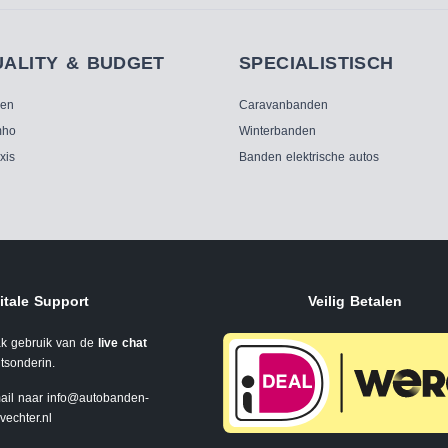
UALITY & BUDGET
SPECIALISTISCH
ken
Caravanbanden
ho
Winterbanden
xis
Banden elektrische autos
itale Support
Veilig Betalen
k gebruik van de
live chat
tsonderin.
ail naar
info@autobanden-
svechter.nl