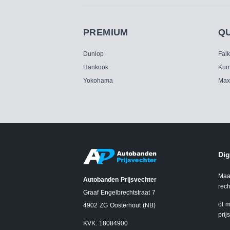
PREMIUM
Q
Dunlop
Fal
Hankook
Kum
Yokohama
Max
Dig
Maa
Autobanden Prijsvechter
rech
Graaf Engelbrechtstraat 7
of m
4902 ZG Oosterhout (NB)
prij
KVK: 18084900