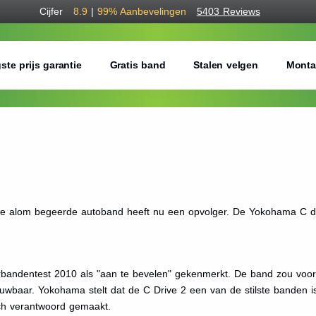
Cijfer
8.9
|
99%
Aanbevelingen
5403 Reviews
ste prijs garantie
Gratis band
Stalen velgen
Monta
e alom begeerde autoband heeft nu een opvolger. De Yokohama C dr
andentest 2010 als "aan te bevelen" gekenmerkt. De band zou voora
uwbaar. Yokohama stelt dat de C Drive 2 een van de stilste banden i
sch verantwoord gemaakt.