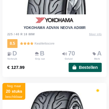
YOKOHAMA ADVAN NEOVA AD08R
225 / 40 R 18 88W
Meer info
8.5
Kwaliteitsscore
D
B
70
A
Verbruik
Grip nat
Geluid
Merk
€ 127.99
Bestellen
Nog maar
20 stuks
beschikbaar