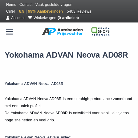
Home
Contact
Vaak gestelde vragen
|
Cijfer
8.9
99%
Aanbevelingen
5403 Reviews
Account
Winkelwagen
(0 artikelen)
Yokohama ADVAN Neova AD08R
Yokohama ADVAN Neova AD08R
Yokohama ADVAN Neova AD08R is een ultrahigh performance zomerband
met een uniek profiel.
De Yokohama ADVAN Neova AD08R is ontwikkeld voor stabilliteit tijdens
hoge snelheden en veel grip.
Yokohama Avan Neova AD08R video: