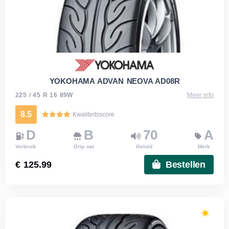
YOKOHAMA ADVAN NEOVA AD08R
225 / 45 R 16 89W
Meer info
8.5
Kwaliteitsscore
D
B
70
A
Verbruik
Grip nat
Geluid
Merk
€ 125.99
Bestellen