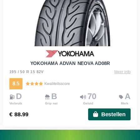
YOKOHAMA ADVAN NEOVA AD08R
195 / 50 R 15 82V
Meer info
8.5
Kwaliteitsscore
D
B
70
A
Verbruik
Grip nat
Geluid
Merk
€ 88.99
Bestellen