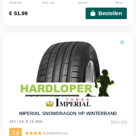
Verbruik
Grip nat
Geluid
Merk
€ 51.99
Bestellen
IMPERIAL SNOWDRAGON HP WINTERBAND
195 / 60 R 16 89H
Meer info
7.2
Kwaliteitsscore