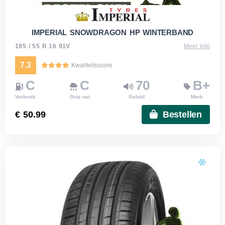
IMPERIAL SNOWDRAGON HP WINTERBAND
195 / 55 R 16 91V
Meer info
7.3
Kwaliteitsscore
C
C
70
B+
Verbruik
Grip nat
Geluid
Merk
€ 50.99
Bestellen