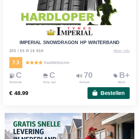
IMPERIAL SNOWDRAGON HP WINTERBAND
205 / 55 R 16 91H
Meer info
7.3
Kwaliteitsscore
C
C
70
B+
Verbruik
Grip nat
Geluid
Merk
€ 48.99
Bestellen