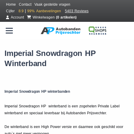
Home
Contact
Vaak gestelde vragen
|
Cijfer
8.9
99%
Aanbevelingen
5403 Reviews
Account
Winkelwagen
(0 artikelen)
Imperial Snowdragon HP
Winterband
Imperial Snowdragon HP winterbanden
Imperial Snowdragon HP winterband is een zogeheten Private Label
winterband en speciaal leverbaar bij Autobanden Prijsvechter.
De winterband is een High Power versie en daarmee ook geschikt voor
auto`s met meer vermogen.