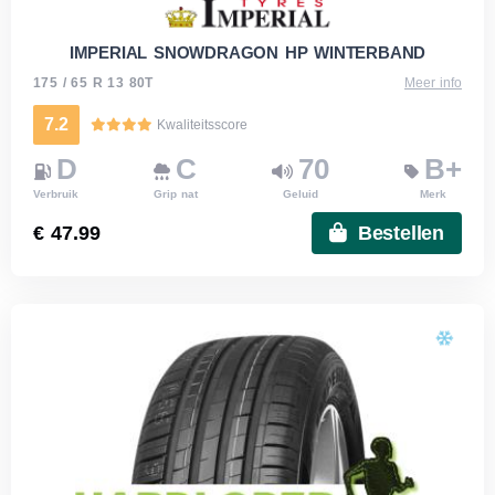
IMPERIAL SNOWDRAGON HP WINTERBAND
175 / 65 R 13 80T
Meer info
7.2
Kwaliteitsscore
D
C
70
B+
Verbruik
Grip nat
Geluid
Merk
€ 47.99
Bestellen