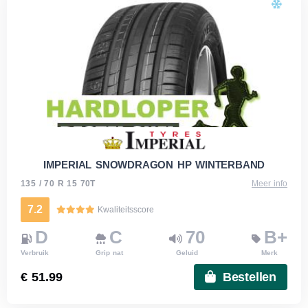
IMPERIAL SNOWDRAGON HP WINTERBAND
135 / 70 R 15 70T
Meer info
7.2
Kwaliteitsscore
D
C
70
B+
Verbruik
Grip nat
Geluid
Merk
€ 51.99
Bestellen