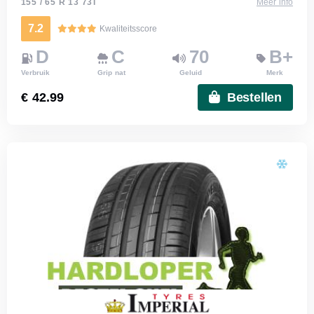
155 / 65 R 13 73T
Meer info
7.2
Kwaliteitsscore
D
C
70
B+
Verbruik
Grip nat
Geluid
Merk
€ 42.99
Bestellen