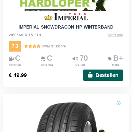
IMPERIAL SNOWDRAGON HP WINTERBAND
205 / 60 R 15 91H
Meer info
7.3
Kwaliteitsscore
C
C
70
B+
Verbruik
Grip nat
Geluid
Merk
€ 49.99
Bestellen