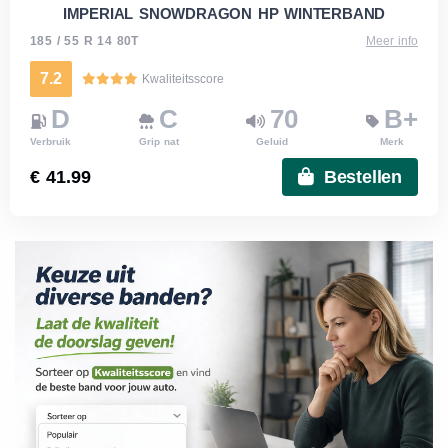
IMPERIAL SNOWDRAGON HP WINTERBAND
185 / 55 R 14 80T
Meer info
7.2
Kwaliteitsscore
D
C
70
B+
Verbruik
Grip nat
Geluid
Merk
€ 41.99
Bestellen