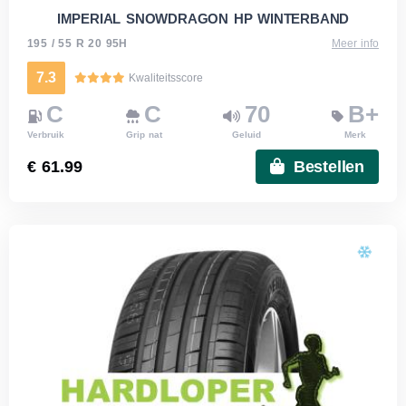
IMPERIAL SNOWDRAGON HP WINTERBAND
195 / 55 R 20 95H
Meer info
7.3
Kwaliteitsscore
C
C
70
B+
Verbruik
Grip nat
Geluid
Merk
€ 61.99
Bestellen