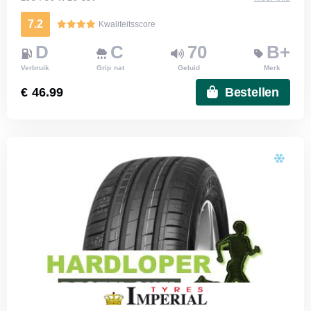
7.2
Kwaliteitsscore
D
C
70
B+
Verbruik
Grip nat
Geluid
Merk
€ 46.99
Bestellen