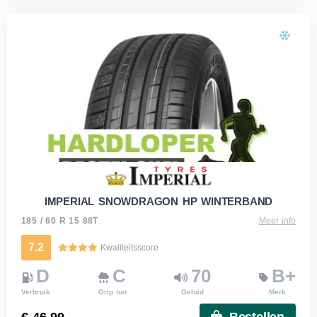
IMPERIAL SNOWDRAGON HP WINTERBAND
185 / 60 R 15 88T
Meer info
7.2
Kwaliteitsscore
D
C
70
B+
Verbruik
Grip nat
Geluid
Merk
€ 46.99
Bestellen