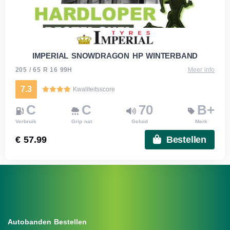
IMPERIAL SNOWDRAGON HP WINTERBAND
205 / 65 R 16 99H
Meer info
7.3
Kwaliteitsscore
C
C
70
B+
Verbruik
Grip nat
Geluid
Merk
€ 57.99
Bestellen
Autobanden Bestellen