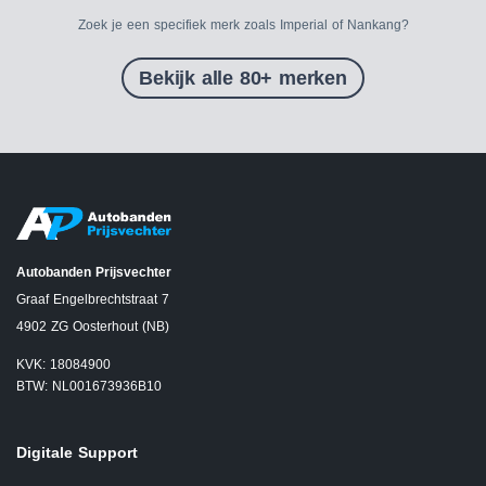
Zoek je een specifiek merk zoals Imperial of Nankang?
Bekijk alle 80+ merken
Autobanden Prijsvechter
Graaf Engelbrechtstraat 7
4902 ZG Oosterhout (NB)
KVK: 18084900
BTW: NL001673936B10
Digitale Support