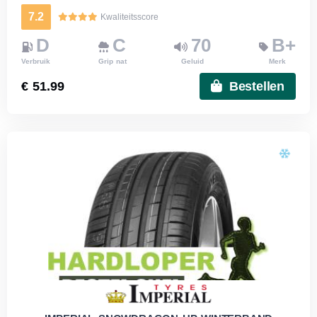
7.2
Kwaliteitsscore
D
C
70
B+
Verbruik
Grip nat
Geluid
Merk
€ 51.99
Bestellen