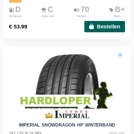
D
C
70
B+
Verbruik
Grip nat
Geluid
Merk
€ 53.99
Bestellen
IMPERIAL SNOWDRAGON HP WINTERBAND
195 / 50 R 16 88V
Meer info