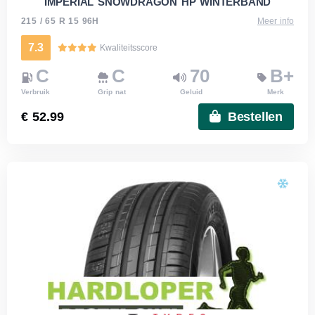
IMPERIAL SNOWDRAGON HP WINTERBAND
215 / 65 R 15 96H
Meer info
7.3
Kwaliteitsscore
C
C
70
B+
Verbruik
Grip nat
Geluid
Merk
€ 52.99
Bestellen