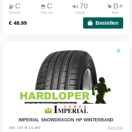
C
C
70
B+
Verbruik
Grip nat
Geluid
Merk
€ 48.99
Bestellen
IMPERIAL SNOWDRAGON HP WINTERBAND
195 / 65 R 14 89T
Meer info