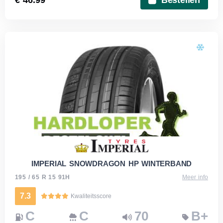
IMPERIAL SNOWDRAGON HP WINTERBAND
195 / 65 R 15 91H
Meer info
7.3
Kwaliteitsscore
C
C
70
B+