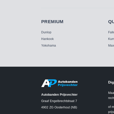
PREMIUM
Q
Dunlop
Fal
Hankook
Kum
Yokohama
Max
Dig
Maa
Autobanden Prijsvechter
rech
Graaf Engelbrechtstraat 7
of m
4902 ZG Oosterhout (NB)
prij