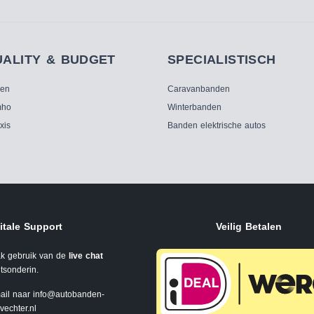
UALITY & BUDGET
SPECIALISTISCH
ken
Caravanbanden
ho
Winterbanden
xis
Banden elektrische autos
itale Support
Veilig Betalen
k gebruik van de
live chat
tsonderin.
ail naar
info@autobanden-
svechter.nl