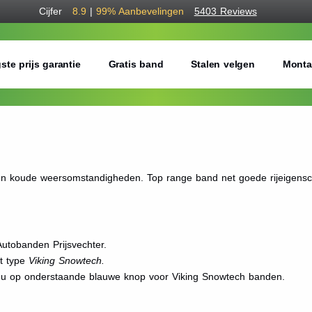
Cijfer
8.9
|
99%
Aanbevelingen
5403 Reviews
ste prijs garantie
Gratis band
Stalen velgen
Monta
e en koude weersomstandigheden. Top range band net goede rijeigensch
utobanden Prijsvechter.
et type
Viking Snowtech.
t u op onderstaande blauwe knop voor Viking Snowtech banden.