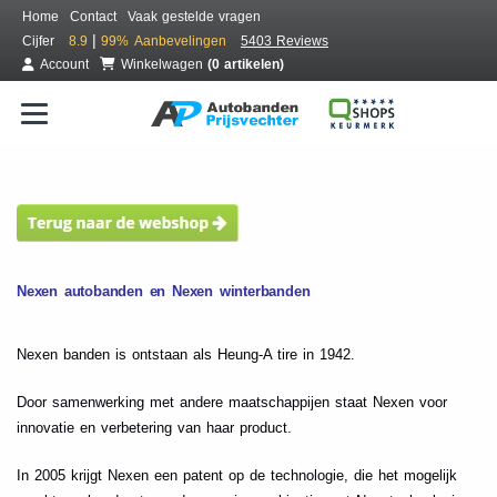
Home
Contact
Vaak gestelde vragen
|
Cijfer
8.9
99%
Aanbevelingen
5403 Reviews
Account
Winkelwagen
(0 artikelen)
Nexen autobanden en Nexen winterbanden
Nexen banden is ontstaan als Heung-A tire in 1942.
Door samenwerking met andere maatschappijen staat Nexen voor
innovatie en verbetering van haar product.
In 2005 krijgt Nexen een patent op de technologie, die het mogelijk