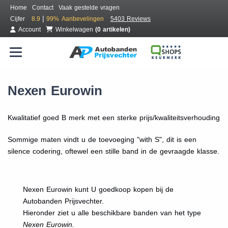
Home
Contact
Vaak gestelde vragen
|
Cijfer
8.9
99%
Aanbevelingen
5403 Reviews
Account
Winkelwagen
(0 artikelen)
Nexen Eurowin
Kwalitatief goed B merk met een sterke prijs/kwaliteitsverhouding
Sommige maten vindt u de toevoeging "with S", dit is een
silence codering, oftewel een stille band in de gevraagde klasse.
Nexen Eurowin kunt U goedkoop kopen bij de
Autobanden Prijsvechter.
Hieronder ziet u alle beschikbare banden van het type
Nexen Eurowin.