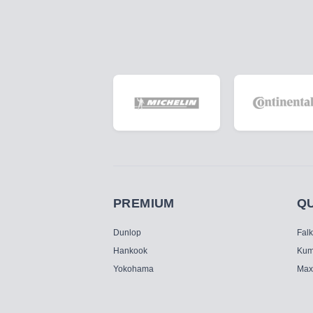
PREMIUM
Q
Dunlop
Fal
Hankook
Kum
Yokohama
Max