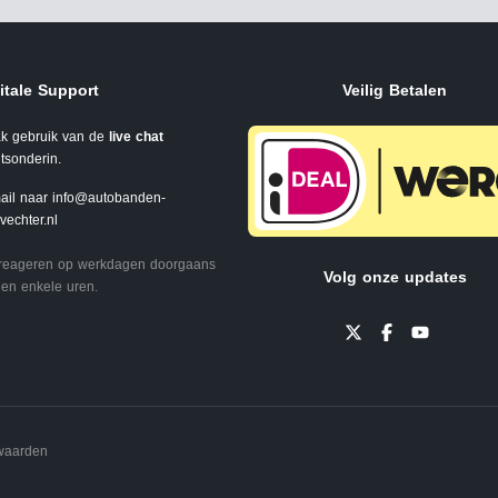
itale Support
Veilig Betalen
k gebruik van de
live chat
tsonderin.
ail naar
info@autobanden-
svechter.nl
 reageren op werkdagen doorgaans
Volg onze updates
en enkele uren.
waarden