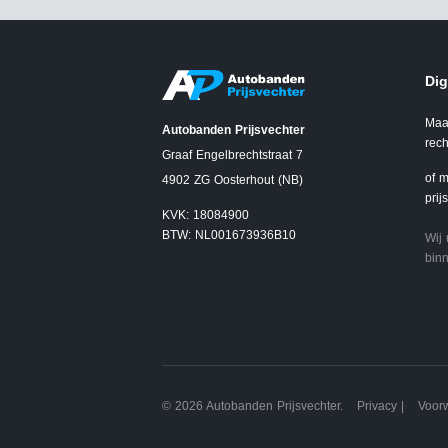
Dig
Maa
Autobanden Prijsvechter
rech
Graaf Engelbrechtstraat 7
of m
4902 ZG Oosterhout (NB)
prij
KVK: 18084900
BTW: NL001673936B10
Wij
binn
© 2026 Autobanden Prijsvechter.
Privacy
|
Voor