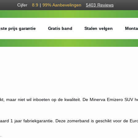
Cijfer
8.9
|
99%
Aanbevelingen
5403 Reviews
ste prijs garantie
Gratis band
Stalen velgen
Monta
t, maar niet wil inboeten op de kwaliteit. De Minerva Emizero SUV 
daard 1 jaar fabriekgarantie. Deze zomerband is geschikt voor de Eur
.