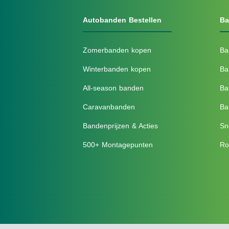
Autobanden Bestellen
Ba
Zomerbanden kopen
Ba
Winterbanden kopen
Ba
All-season banden
Ba
Caravanbanden
Ba
Bandenprijzen & Acties
Sn
500+ Montagepunten
Ro