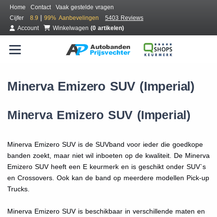
Home
Contact
Vaak gestelde vragen
|
Cijfer
8.9
99%
Aanbevelingen
5403 Reviews
Account
Winkelwagen
(0 artikelen)
Minerva Emizero SUV (Imperial)
Minerva Emizero SUV (Imperial)
Minerva Emizero SUV is de SUVband voor ieder die goedkope
banden zoekt, maar niet wil inboeten op de kwaliteit. De Minerva
Emizero SUV heeft een E keurmerk en is geschikt onder SUV`s
en Crossovers. Ook kan de band op meerdere modellen Pick-up
Trucks.
Minerva Emizero SUV is beschikbaar in verschillende maten en