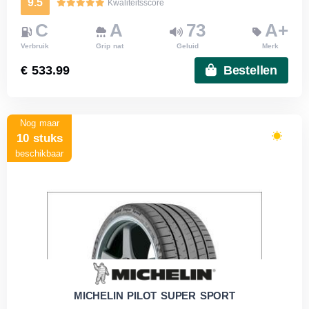
9.5
Kwaliteitsscore
C
A
73
A+
Verbruik
Grip nat
Geluid
Merk
€ 533.99
Bestellen
Nog maar
10 stuks
beschikbaar
MICHELIN PILOT SUPER SPORT