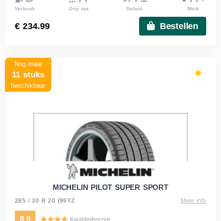
Verbruik
Grip nat
Geluid
Merk
€ 234.99
Bestellen
Nog maar
11 stuks
beschikbaar
MICHELIN PILOT SUPER SPORT
285 / 30 R 20 (99YZ
Meer info
8.9
Kwaliteitsscore