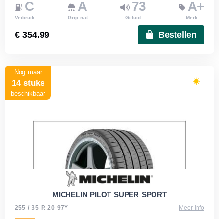
C
A
73
A+
Verbruik
Grip nat
Geluid
Merk
€ 354.99
Bestellen
Nog maar
14 stuks
beschikbaar
MICHELIN PILOT SUPER SPORT
255 / 35 R 20 97Y
Meer info