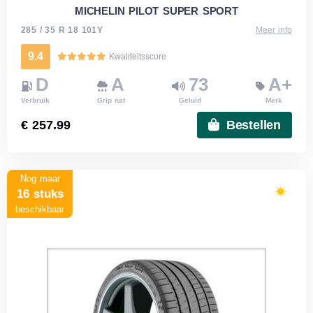
MICHELIN PILOT SUPER SPORT
285 / 35 R 18 101Y
Meer info
9.4
Kwaliteitsscore
D
A
73
A+
Verbruik
Grip nat
Geluid
Merk
€ 257.99
Bestellen
Nog maar
16 stuks
beschikbaar