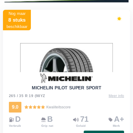
Nog maar
8 stuks
beschikbaar
MICHELIN PILOT SUPER SPORT
265 / 35 R 19 (98YZ
Meer info
9.0
Kwaliteitsscore
D
B
71
A+
Verbruik
Grip nat
Geluid
Merk