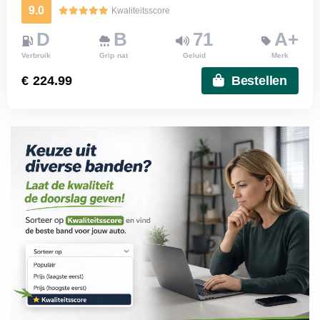
9.0
Kwaliteitsscore
D
B
71
A+
Verbruik
Grip nat
Geluid
Merk
€ 224.99
Bestellen