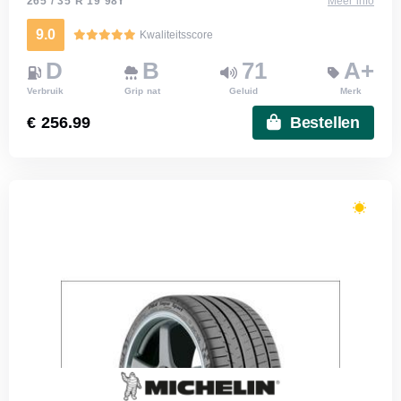
265 / 35 R 19 98Y
Meer info
9.0
Kwaliteitsscore
D
B
71
A+
Verbruik
Grip nat
Geluid
Merk
€ 256.99
Bestellen