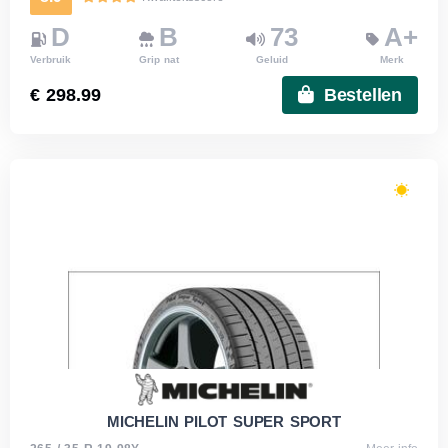
D
B
73
A+
Verbruik
Grip nat
Geluid
Merk
€ 298.99
Bestellen
MICHELIN PILOT SUPER SPORT