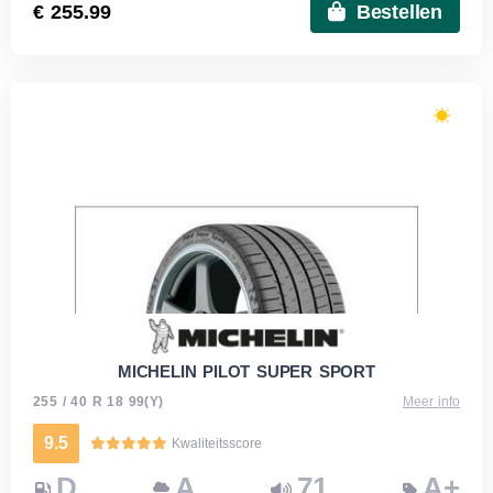
€ 255.99
Bestellen
MICHELIN PILOT SUPER SPORT
255 / 40 R 18 99(Y)
Meer info
9.5
Kwaliteitsscore
D
A
71
A+