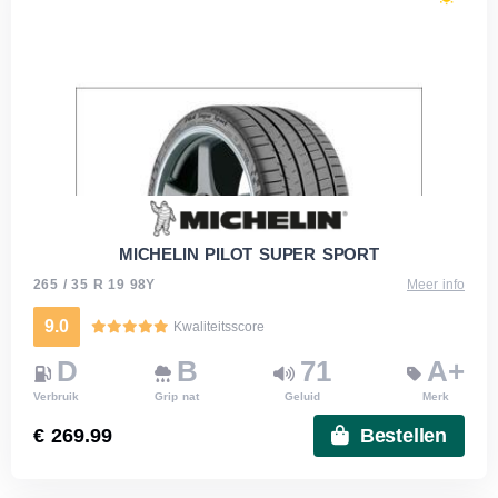
MICHELIN PILOT SUPER SPORT
265 / 35 R 19 98Y
Meer info
9.0
Kwaliteitsscore
D
B
71
A+
Verbruik
Grip nat
Geluid
Merk
€ 269.99
Bestellen