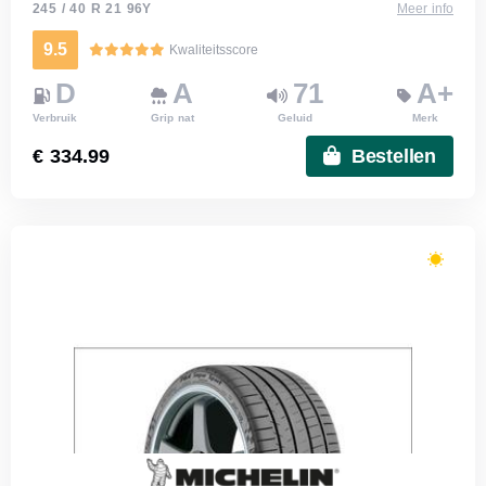
245 / 40 R 21 96Y
Meer info
9.5
Kwaliteitsscore
D
A
71
A+
Verbruik
Grip nat
Geluid
Merk
€ 334.99
Bestellen