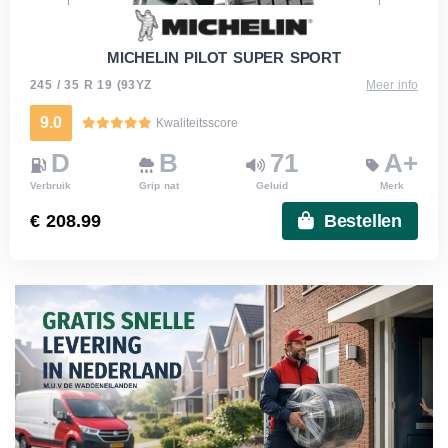
MICHELIN PILOT SUPER SPORT
245 / 35 R 19 (93YZ
Meer info
9.0
Kwaliteitsscore
D
B
71
A+
Verbruik
Grip nat
Geluid
Merk
€ 208.99
Bestellen