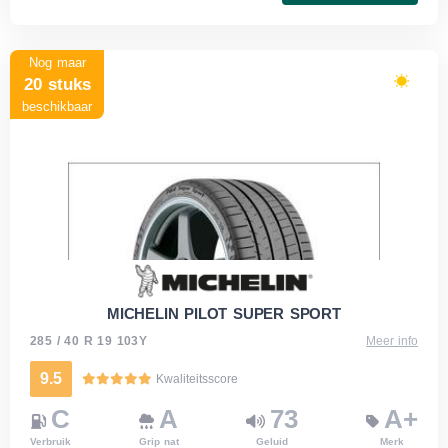
Nog maar
20 stuks
beschikbaar
MICHELIN PILOT SUPER SPORT
285 / 40 R 19 103Y
Meer info
9.5
Kwaliteitsscore
C
A
73
A+
Verbruik
Grip nat
Geluid
Merk