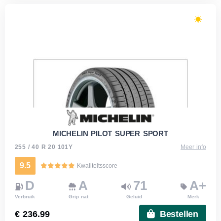
MICHELIN PILOT SUPER SPORT
255 / 40 R 20 101Y
Meer info
9.5
Kwaliteitsscore
D
A
71
A+
Verbruik
Grip nat
Geluid
Merk
€ 236.99
Bestellen