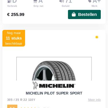
D
A
71
A+
Verbruik
Grip nat
Geluid
Merk
€ 255.99
Bestellen
Nog maar
11 stuks
beschikbaar
MICHELIN PILOT SUPER SPORT
305 / 35 R 22 110Y
Meer info