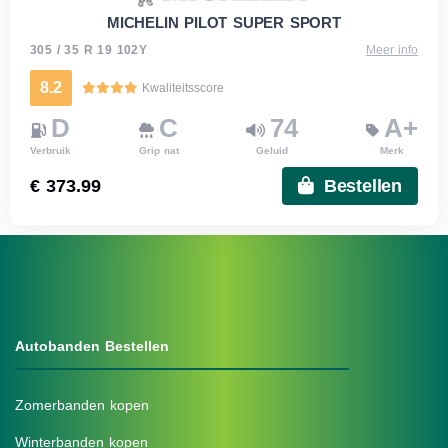
MICHELIN PILOT SUPER SPORT
305 / 35 R 19 102Y
Meer info
8.2
Kwaliteitsscore
D
C
74
A+
Verbruik
Grip nat
Geluid
Merk
€ 373.99
Bestellen
Autobanden Bestellen
Zomerbanden kopen
Winterbanden kopen