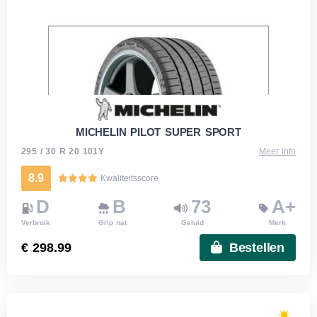
MICHELIN PILOT SUPER SPORT
295 / 30 R 20 101Y
Meer info
8.9
Kwaliteitsscore
D
B
73
A+
Verbruik
Grip nat
Geluid
Merk
€ 298.99
Bestellen