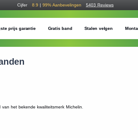
Cijfer
8.9
|
99%
Aanbevelingen
5403 Reviews
ste prijs garantie
Gratis band
Stalen velgen
Monta
banden
d van het bekende kwaliteitsmerk Michelin.