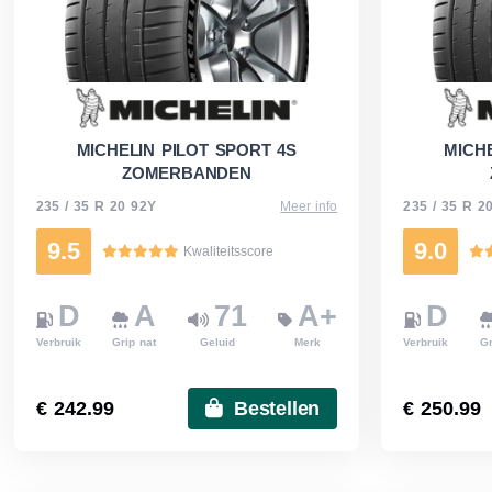
MICHELIN PILOT SPORT 4S
MICHE
ZOMERBANDEN
235 / 35 R 20 92Y
Meer info
235 / 35 R 2
9.5
9.0
Kwaliteitsscore
D
A
71
A+
D
Verbruik
Grip nat
Geluid
Merk
Verbruik
Gr
€ 242.99
Bestellen
€ 250.99