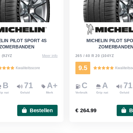
LIN PILOT SPORT 4S
MICHELIN PILOT SP
ZOMERBANDEN
ZOMERBANDE
0 (92YZ
Meer info
265 / 40 R 20 (104YZ
9.5
Kwaliteitsscore
Kwaliteits
B
71
A+
C
A
71
ip nat
Geluid
Merk
Verbruik
Grip nat
Geluid
Bestellen
€ 264.99
B