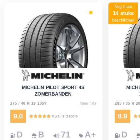
Nog maar
14 stuks
beschikbaar
MICHELIN PILOT SPORT 4S
MICHE
ZOMERBANDEN
275 / 40 R 19 105Y
Meer info
285 / 35 R 2
9.0
8.9
Kwaliteitsscore
D
B
71
A+
D