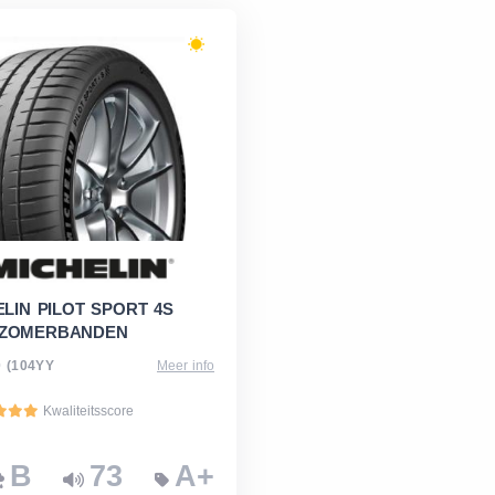
LIN PILOT SPORT 4S
ZOMERBANDEN
0 (104YY
Meer info
Kwaliteitsscore
B
73
A+