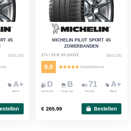
ORT 4S
MICHELIN PILOT SPORT 4S
N
ZOMERBANDEN
Meer info
275 / 35 R 20 (102YZ
Meer info
9.0
score
Kwaliteitsscore
A+
D
B
71
A+
Merk
Verbruik
Grip nat
Geluid
Merk
estellen
€ 265.99
Bestellen