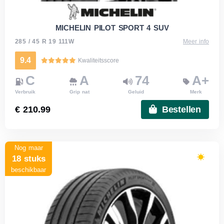
MICHELIN PILOT SPORT 4 SUV
285 / 45 R 19 111W
Meer info
9.4
Kwaliteitsscore
C
A
74
A+
Verbruik
Grip nat
Geluid
Merk
€ 210.99
Bestellen
Nog maar
18 stuks
beschikbaar