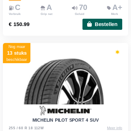
C
A
70
A+
Verbruik
Grip nat
Geluid
Merk
€ 150.99
Bestellen
Nog maar
13 stuks
beschikbaar
MICHELIN PILOT SPORT 4 SUV
255 / 60 R 18 112W
Meer info