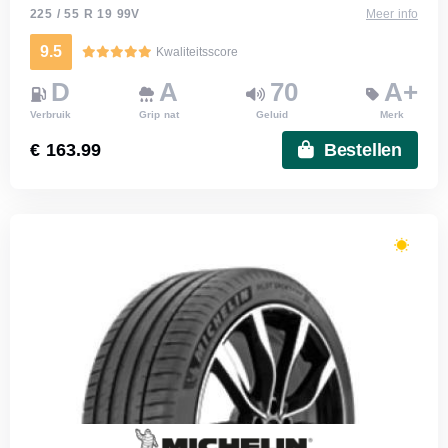
225 / 55 R 19 99V
Meer info
9.5
Kwaliteitsscore
D
A
70
A+
Verbruik
Grip nat
Geluid
Merk
€ 163.99
Bestellen