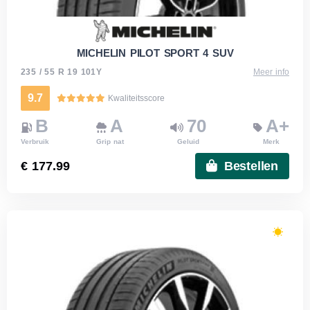
MICHELIN PILOT SPORT 4 SUV
235 / 55 R 19 101Y
Meer info
9.7
Kwaliteitsscore
B
A
70
A+
Verbruik
Grip nat
Geluid
Merk
€ 177.99
Bestellen