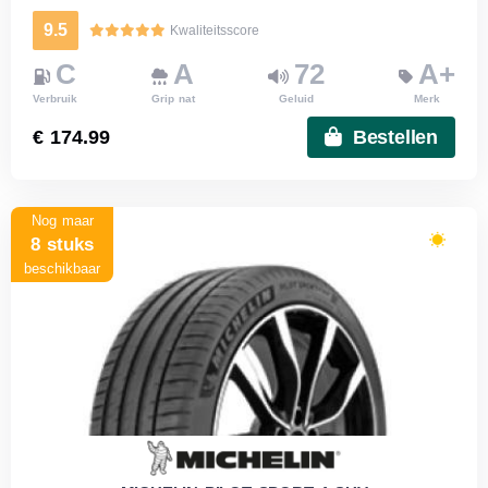
9.5
Kwaliteitsscore
C
A
72
A+
Verbruik
Grip nat
Geluid
Merk
€ 174.99
Bestellen
Nog maar
8 stuks
beschikbaar