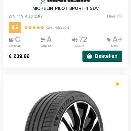
MICHELIN PILOT SPORT 4 SUV
275 / 45 R 20 110Y
Meer info
9.5
Kwaliteitsscore
C
A
72
A+
Verbruik
Grip nat
Geluid
Merk
€ 239.99
Bestellen