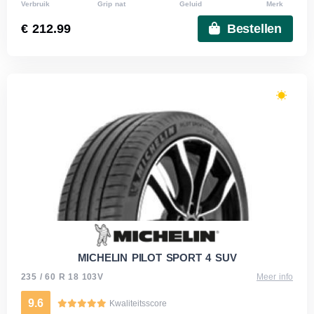
Verbruik
Grip nat
Geluid
Merk
€ 212.99
Bestellen
MICHELIN PILOT SPORT 4 SUV
235 / 60 R 18 103V
Meer info
9.6
Kwaliteitsscore