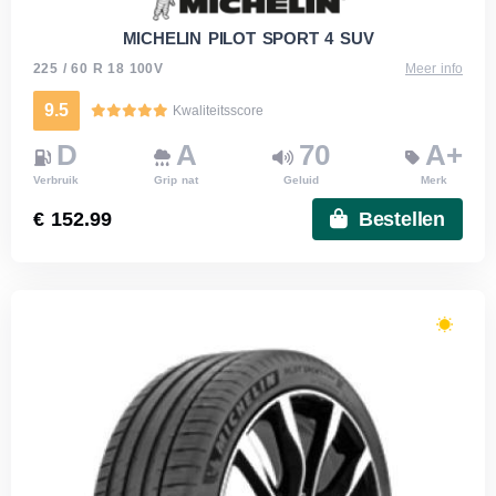
MICHELIN PILOT SPORT 4 SUV
225 / 60 R 18 100V
Meer info
9.5
Kwaliteitsscore
D
A
70
A+
Verbruik
Grip nat
Geluid
Merk
€ 152.99
Bestellen