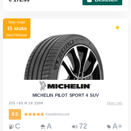
Nog maar
15 stuks
beschikbaar
MICHELIN PILOT SPORT 4 SUV
235 / 65 R 18 110H
Meer info
9.5
Kwaliteitsscore
C
A
72
A+