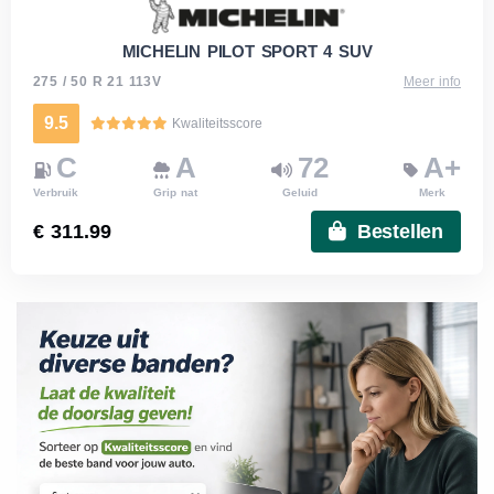
MICHELIN PILOT SPORT 4 SUV
275 / 50 R 21 113V
Meer info
9.5
Kwaliteitsscore
C
A
72
A+
Verbruik
Grip nat
Geluid
Merk
€ 311.99
Bestellen