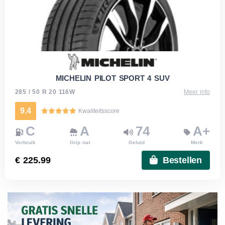
MICHELIN PILOT SPORT 4 SUV
285 / 50 R 20 116W
Meer info
9.4
Kwaliteitsscore
C
A
74
A+
Verbruik
Grip nat
Geluid
Merk
€ 225.99
Bestellen