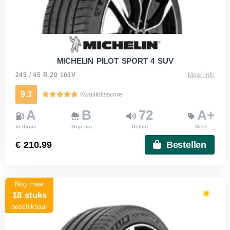
MICHELIN PILOT SPORT 4 SUV
245 / 45 R 20 103V
Meer info
9.3
Kwaliteitsscore
A
B
72
A+
Verbruik
Grip nat
Geluid
Merk
€ 210.99
Bestellen
Nog maar
18 stuks
beschikbaar