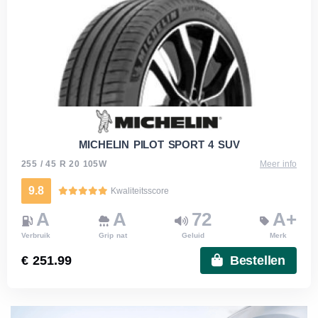
MICHELIN PILOT SPORT 4 SUV
255 / 45 R 20 105W
Meer info
9.8
Kwaliteitsscore
A
A
72
A+
Verbruik
Grip nat
Geluid
Merk
€ 251.99
Bestellen