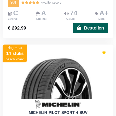
9.4
Kwaliteitsscore
C
A
74
A+
Verbruik
Grip nat
Geluid
Merk
€ 292.99
Bestellen
Nog maar
14 stuks
beschikbaar
MICHELIN PILOT SPORT 4 SUV