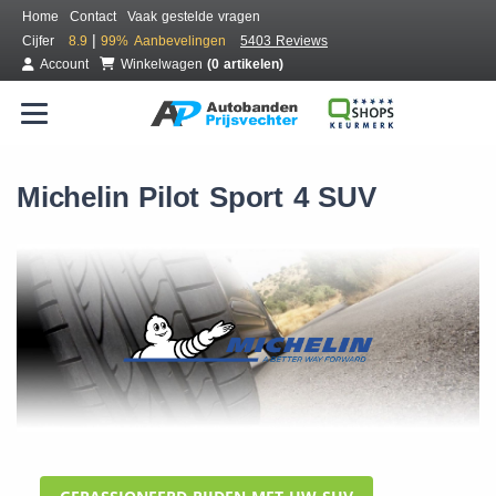
Home
Contact
Vaak gestelde vragen
|
Cijfer
8.9
99%
Aanbevelingen
5403 Reviews
Account
Winkelwagen
(0 artikelen)
Michelin Pilot Sport 4 SUV