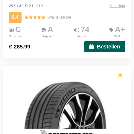
295 / 40 R 21 111Y
Meer info
9.4
Kwaliteitsscore
C
A
74
A+
Verbruik
Grip nat
Geluid
Merk
€ 285.99
Bestellen