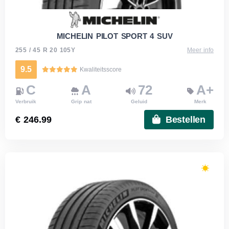
MICHELIN PILOT SPORT 4 SUV
255 / 45 R 20 105Y
Meer info
9.5
Kwaliteitsscore
C
A
72
A+
Verbruik
Grip nat
Geluid
Merk
€ 246.99
Bestellen