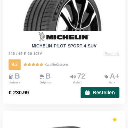
MICHELIN PILOT SPORT 4 SUV
245 / 45 R 20 103V
Meer info
9.2
Kwaliteitsscore
B
B
72
A+
Verbruik
Grip nat
Geluid
Merk
€ 230.99
Bestellen