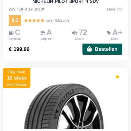
MICHELIN PILOT SPORT 4 SUV
255 / 50 R 19 103W
Meer info
9.5
Kwaliteitsscore
C
A
72
A+
Verbruik
Grip nat
Geluid
Merk
€ 199.99
Bestellen
Nog maar
12 stuks
beschikbaar