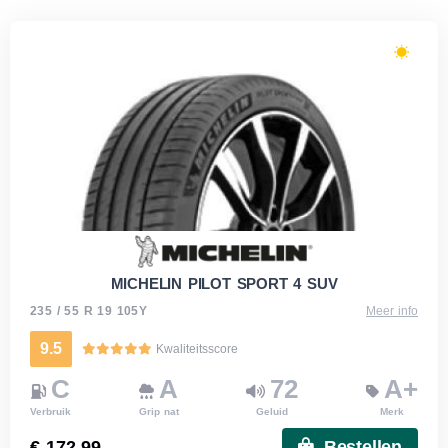
MICHELIN PILOT SPORT 4 SUV
235 / 55 R 19 105Y
Meer info
9.5
Kwaliteitsscore
C
A
72
A+
Verbruik
Grip nat
Geluid
Merk
€ 172.99
Bestellen