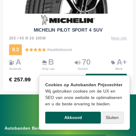
MICHELIN PILOT SPORT 4 SUV
255 / 45 R 20 105W
Meer info
9.3
Kwaliteitsscore
A
B
70
A+
Verbruik
Grip nat
Geluid
Merk
€ 257.99
Bestellen
Cookies op Autobanden Prijsvechter
Wij gebruiken cookies om de UX en
SEO van onze website te optimaliseren
en u de beste ervaring te bieden.
Akkoord
Sluiten
Autobanden Bestellen