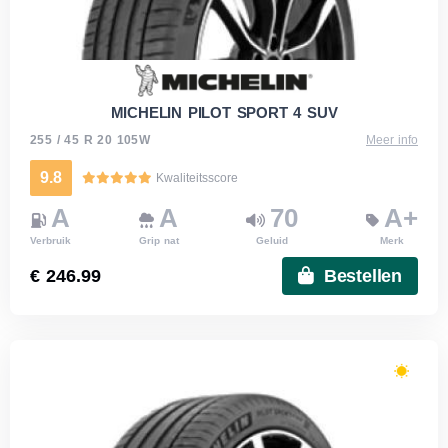
MICHELIN PILOT SPORT 4 SUV
255 / 45 R 20 105W
Meer info
9.8
Kwaliteitsscore
A
A
70
A+
Verbruik
Grip nat
Geluid
Merk
€ 246.99
Bestellen