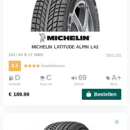
MICHELIN LATITUDE ALPIN LA2
235 / 65 R 17 108H
Meer info
8.4
Kwaliteitsscore
D
C
69
A+
Verbruik
Grip nat
Geluid
Merk
€ 189.99
Bestellen