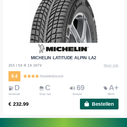
MICHELIN LATITUDE ALPIN LA2
255 / 50 R 19 107V
Meer info
8.4
Kwaliteitsscore
D
C
69
A+
Verbruik
Grip nat
Geluid
Merk
€ 232.99
Bestellen