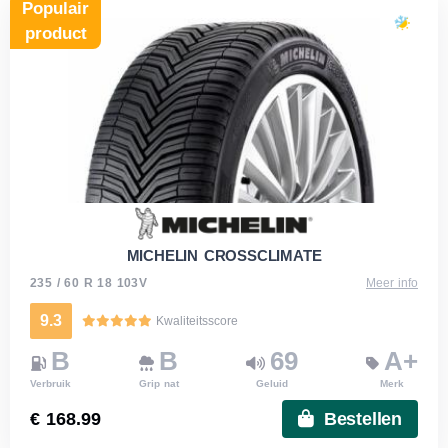
Populair
product
MICHELIN CROSSCLIMATE
235 / 60 R 18 103V
Meer info
9.3
Kwaliteitsscore
B
B
69
A+
Verbruik
Grip nat
Geluid
Merk
€ 168.99
Bestellen