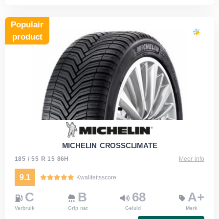
Populair
product
MICHELIN CROSSCLIMATE
185 / 55 R 15 86H
Meer info
9.1
Kwaliteitsscore
C
B
68
A+
Verbruik
Grip nat
Geluid
Merk