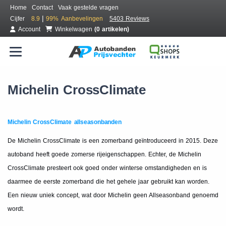
Home
Contact
Vaak gestelde vragen
|
Cijfer
8.9
99%
Aanbevelingen
5403 Reviews
Account
Winkelwagen
(0 artikelen)
Michelin CrossClimate
Michelin CrossClimate allseasonbanden
De Michelin CrossClimate is een zomerband geïntroduceerd in 2015. Deze
autoband heeft goede zomerse rijeigenschappen. Echter, de Michelin
CrossClimate presteert ook goed onder winterse omstandigheden en is
daarmee de eerste zomerband die het gehele jaar gebruikt kan worden.
Een nieuw uniek concept, wat door Michelin geen Allseasonband genoemd
wordt.