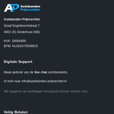
Autobanden Prijsvechter
Graaf Engelbrechtstraat 7
4902 ZG Oosterhout (NB)
KVK: 18084900
BTW: NL001673936B10
Digitale Support
Maak gebruik van de
live chat
rechtsonderin.
of mail naar
info@autobanden-prijsvechter.nl
Wij reageren op werkdagen doorgaans binnen enkele uren.
Veilig Betalen