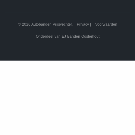
© 2026 Autobanden Prijsvechter.
Privacy
|
Voorwaarden
Onderdeel van EJ Banden Oosterhout