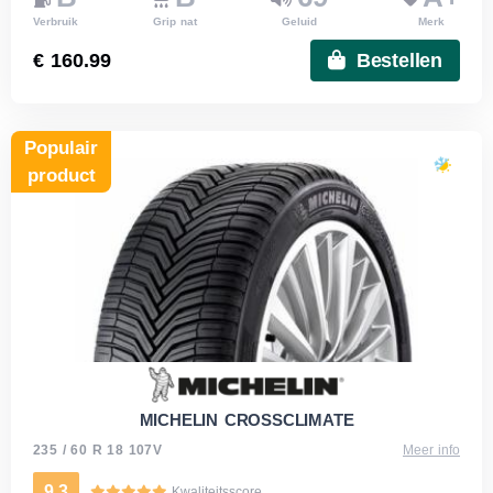
Verbruik
Grip nat
Geluid
Merk
€ 160.99
Bestellen
Populair
product
MICHELIN CROSSCLIMATE
235 / 60 R 18 107V
Meer info
9.3
Kwaliteitsscore