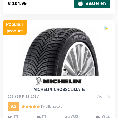
€ 104.99
Bestellen
Populair
product
MICHELIN CROSSCLIMATE
225 / 55 R 18 102V
Meer info
9.3
Kwaliteitsscore
B
B
69
A+