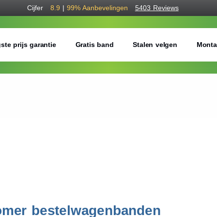
Cijfer
8.9
|
99%
Aanbevelingen
5403 Reviews
ste prijs garantie
Gratis band
Stalen velgen
Monta
 zomer bestelwagenbanden