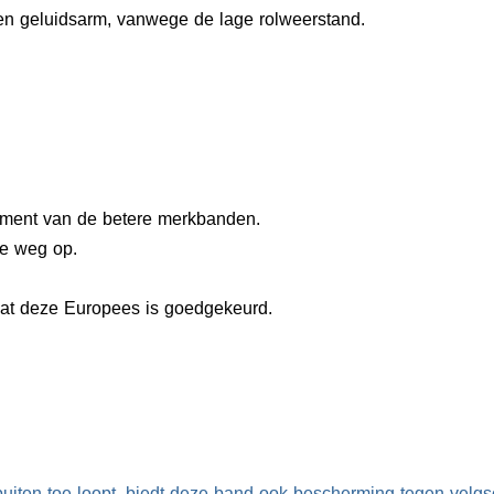
en geluidsarm, vanwege de lage rolweerstand.
egment van de betere merkbanden.
de weg op.
dat deze Europees is goedgekeurd.
uiten toe loopt, biedt deze band ook bescherming tegen velg