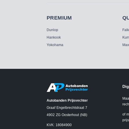
PREMIUM
Q
Dunlop
Fal
Hankook
Kum
Yokohama
Max
Dig
Maa
Autobanden Prijsvechter
rech
Graaf Engelbrechtstraat 7
of m
4902 ZG Oosterhout (NB)
prij
KVK: 18084900