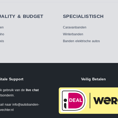
UALITY & BUDGET
SPECIALISTISCH
ken
Caravanbanden
ho
Winterbanden
xis
Banden elektrische autos
itale Support
Veilig Betalen
k gebruik van de
live chat
tsonderin.
ail naar
info@autobanden-
svechter.nl