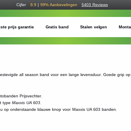
Cijfer
8.9
|
99%
Aanbevelingen
5403 Reviews
ste prijs garantie
Gratis band
Stalen velgen
Monta
evigde all season band voor een lange levensduur. Goede grip op
tobanden Prijsvechter.
et type
Maxxis UA 603.
t u op onderstaande blauwe knop voor Maxxis UA 603 banden.