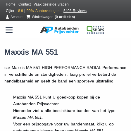
Home
Contact
Vaak gestelde vragen
|
Cijfer
8.9
99%
Aanbevelingen
5403 Reviews
Account
Winkelwagen
(0 artikelen)
Maxxis MA 551
car Maxxis MA 551 HIGH PERFORMANCE RADIAL Performance
in verschillende omstandigheden , laag profiel verbeterd de
handelbaarheid en geeft de band een sportieve uitstraling
Maxxis MA 551 kunt U goedkoop kopen bij de
Autobanden Prijsvechter.
Hieronder ziet u alle beschikbare banden van het type
Maxxis MA 551.
Voor een prijsopgave voor uw bandenmaat, klikt u op
onderstaande blauwe knop voor Maxxis MA 551