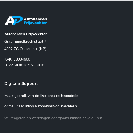
Autobanden Prijsvechter
Graaf Engelbrechtstraat 7
4902 ZG Oosterhout (NB)
KVK: 18084900
BTW: NL001673936B10
Digitale Support
Maak gebruik van de
live chat
rechtsonderin.
of mail naar
info@autobanden-prijsvechter.nl
Wij reageren op werkdagen doorgaans binnen enkele uren.