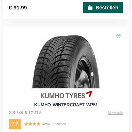
€ 91.99
Bestellen
KUMHO WINTERCRAFT WP51
215 / 40 R 17 87V
Meer info
7.7
Kwaliteitsscore