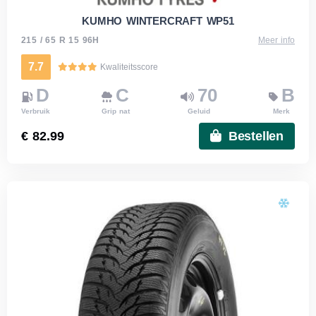
KUMHO WINTERCRAFT WP51
215 / 65 R 15 96H
Meer info
7.7
Kwaliteitsscore
D
C
70
B
Verbruik
Grip nat
Geluid
Merk
€ 82.99
Bestellen