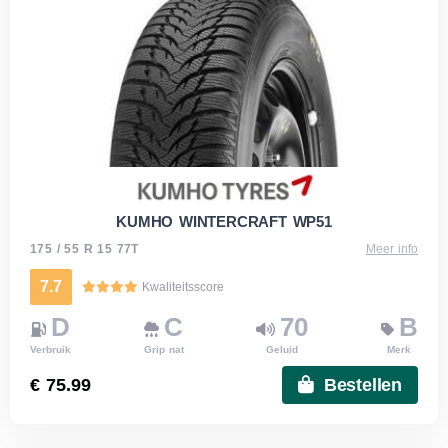
KUMHO WINTERCRAFT WP51
175 / 55 R 15 77T
Meer info
7.7
Kwaliteitsscore
D
C
70
B
Verbruik
Grip nat
Geluid
Merk
€ 75.99
Bestellen