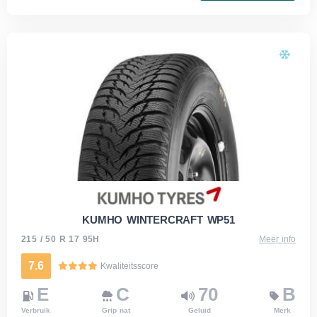
KUMHO WINTERCRAFT WP51
215 / 50 R 17 95H
Meer info
7.6
Kwaliteitsscore
E
C
70
B
Verbruik
Grip nat
Geluid
Merk