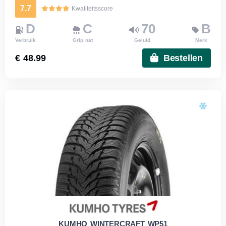
7.7
Kwaliteitsscore
D
C
70
B
Verbruik
Grip nat
Geluid
Merk
€ 48.99
Bestellen
KUMHO WINTERCRAFT WP51