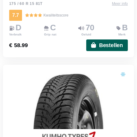
175 / 60 R 15 81T
Meer info
7.7
Kwaliteitsscore
D
C
70
B
Verbruik
Grip nat
Geluid
Merk
€ 58.99
Bestellen