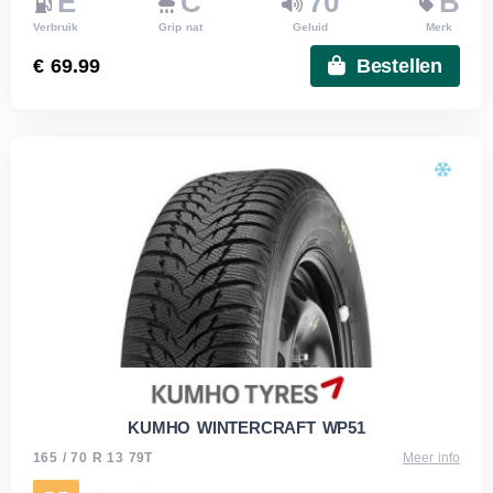
E
C
70
B
Verbruik
Grip nat
Geluid
Merk
€ 69.99
Bestellen
KUMHO WINTERCRAFT WP51
165 / 70 R 13 79T
Meer info