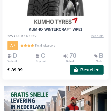
KUMHO WINTERCRAFT WP51
225 / 60 R 16 102V
Meer info
7.7
Kwaliteitsscore
D
C
70
B
Verbruik
Grip nat
Geluid
Merk
€ 89.99
Bestellen