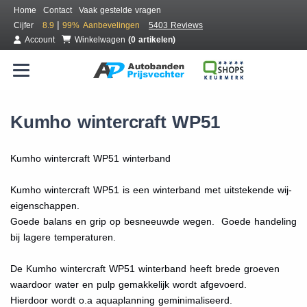
Home
Contact
Vaak gestelde vragen
|
Cijfer
8.9
99%
Aanbevelingen
5403 Reviews
Account
Winkelwagen
(0 artikelen)
Kumho wintercraft WP51
Kumho wintercraft WP51 winterband
Kumho wintercraft WP51 is een winterband met uitstekende wij-
eigenschappen.
Goede balans en grip op besneeuwde wegen. Goede handeling
bij lagere temperaturen.
De Kumho wintercraft WP51 winterband heeft brede groeven
waardoor water en pulp gemakkelijk wordt afgevoerd.
Hierdoor wordt o.a aquaplanning geminimaliseerd.