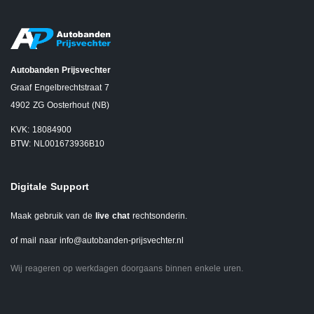
Autobanden Prijsvechter
Graaf Engelbrechtstraat 7
4902 ZG Oosterhout (NB)
KVK: 18084900
BTW: NL001673936B10
Digitale Support
Maak gebruik van de
live chat
rechtsonderin.
of mail naar
info@autobanden-prijsvechter.nl
Wij reageren op werkdagen doorgaans binnen enkele uren.