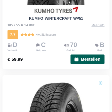
KUMHO WINTERCRAFT WP51
185 / 55 R 14 80T
Meer info
7.7
Kwaliteitsscore
D
C
70
B
Verbruik
Grip nat
Geluid
Merk
€ 59.99
Bestellen