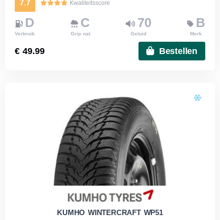
7.7
Kwaliteitsscore
D
C
70
B
Verbruik
Grip nat
Geluid
Merk
€ 49.99
Bestellen
KUMHO WINTERCRAFT WP51