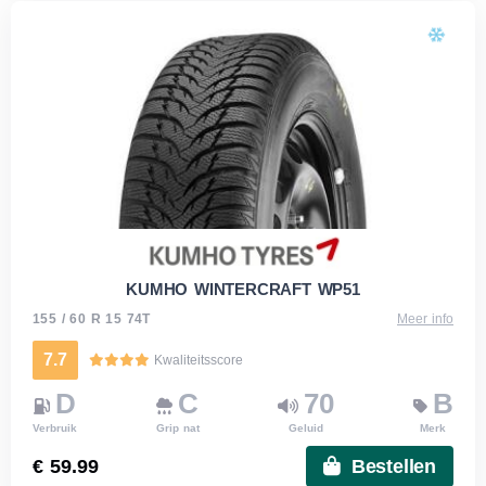
KUMHO WINTERCRAFT WP51
155 / 60 R 15 74T
Meer info
7.7
Kwaliteitsscore
D
C
70
B
Verbruik
Grip nat
Geluid
Merk
€ 59.99
Bestellen