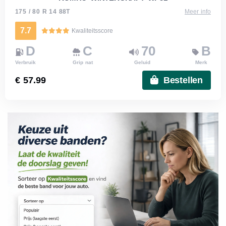
175 / 80 R 14 88T
Meer info
7.7
Kwaliteitsscore
D
C
70
B
Verbruik
Grip nat
Geluid
Merk
€ 57.99
Bestellen