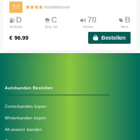
7.7
Kwaliteitsscore
D
C
70
B
Verbruik
Grip nat
Geluid
Merk
€ 96.99
Bestellen
Autobanden Bestellen
Zomerbanden kopen
Winterbanden kopen
All-season banden