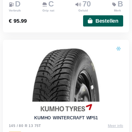
D
C
70
B
Verbruik
Grip nat
Geluid
Merk
€ 95.99
Bestellen
KUMHO WINTERCRAFT WP51
145 / 80 R 13 75T
Meer info