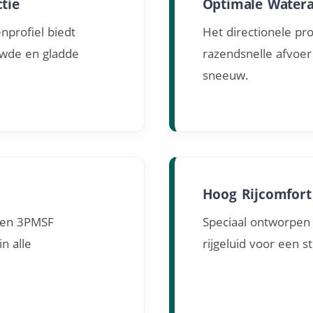
tie
Optimale Watera
nprofiel biedt
Het directionele pro
wde en gladde
razendsnelle afvoe
sneeuw.
Hoog Rijcomfort
S en 3PMSF
Speciaal ontworpen
n alle
rijgeluid voor een st