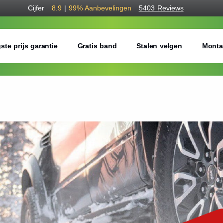
Cijfer
8.9
|
99%
Aanbevelingen
5403 Reviews
ste prijs garantie
Gratis band
Stalen velgen
Monta