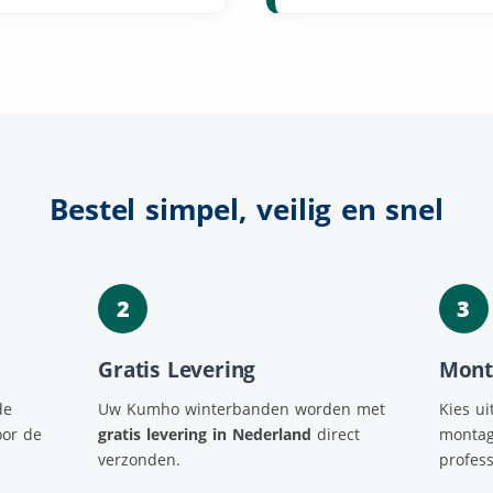
Bestel simpel, veilig en snel
2
3
Gratis Levering
Mont
de
Uw Kumho winterbanden worden met
Kies u
oor de
gratis levering in Nederland
direct
montag
verzonden.
profess