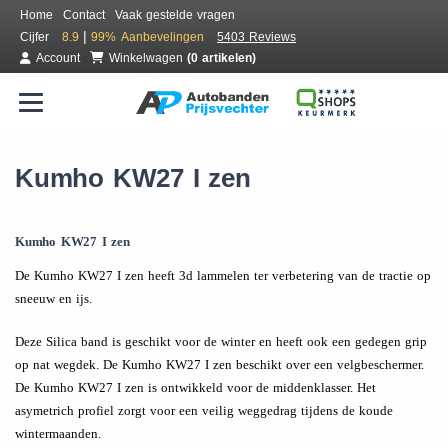
Home
Contact
Vaak gestelde vragen
|
Cijfer
8.9
99%
Aanbevelingen
5403 Reviews
Account
Winkelwagen
(0 artikelen)
Kumho KW27 I zen
Kumho KW27 I zen
De Kumho KW27 I zen heeft 3d lammelen ter verbetering van de tractie op
sneeuw en ijs.
Deze Silica band is geschikt voor de winter en heeft ook een gedegen grip
op nat wegdek. De Kumho KW27 I zen beschikt over een velgbeschermer.
De Kumho KW27 I zen is ontwikkeld voor de middenklasser. Het
asymetrich profiel zorgt voor een veilig weggedrag tijdens de koude
wintermaanden.