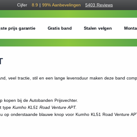
Cijfer
8.9
|
99%
Aanbevelingen
5403 Reviews
ste prijs garantie
Gratis band
Stalen velgen
Monta
T
d, veel tractie, stil en een lange levensduur maken deze band comp
kopen bij de Autobanden Prijsvechter.
et type
Kumho KL51 Road Venture APT.
kt u op onderstaande blauwe knop voor Kumho KL51 Road Venture AP