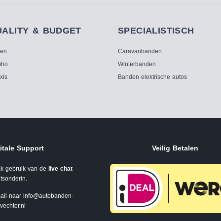
UALITY & BUDGET
SPECIALISTISCH
ken
Caravanbanden
ho
Winterbanden
xis
Banden elektrische autos
itale Support
Veilig Betalen
k gebruik van de
live chat
tsonderin.
ail naar
info@autobanden-
svechter.nl