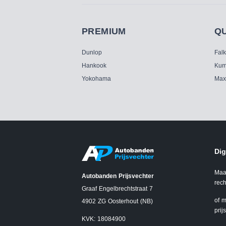
PREMIUM
Q
Dunlop
Fal
Hankook
Kum
Yokohama
Max
Dig
Maa
Autobanden Prijsvechter
rech
Graaf Engelbrechtstraat 7
of m
4902 ZG Oosterhout (NB)
prij
KVK: 18084900