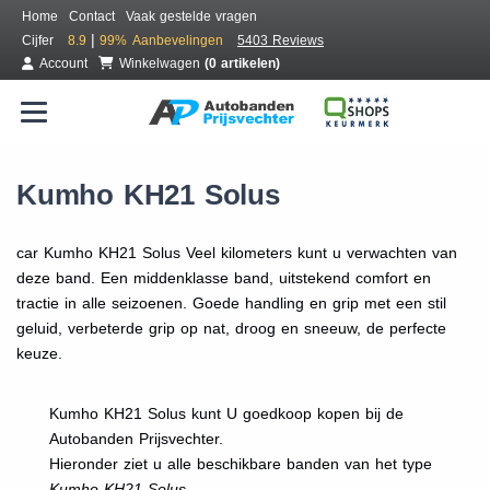
Home
Contact
Vaak gestelde vragen
|
Cijfer
8.9
99%
Aanbevelingen
5403 Reviews
Account
Winkelwagen
(0 artikelen)
Kumho KH21 Solus
car Kumho KH21 Solus Veel kilometers kunt u verwachten van
deze band. Een middenklasse band, uitstekend comfort en
tractie in alle seizoenen. Goede handling en grip met een stil
geluid, verbeterde grip op nat, droog en sneeuw, de perfecte
keuze.
Kumho KH21 Solus kunt U goedkoop kopen bij de
Autobanden Prijsvechter.
Hieronder ziet u alle beschikbare banden van het type
Kumho KH21 Solus.