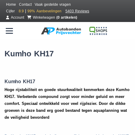
Home
Contact
Vaak gestelde vragen
|
Cijfer
8.9
99%
Aanbevelingen
5403 Reviews
Account
Winkelwagen
(0 artikelen)
Kumho KH17
Kumho KH17
Hoge rijstabiliteit en goede stuurkwaliteit kenmerken deze Kumho
KH17. Verbeterde compound zorgt voor minder geluid en meer
comfort. Speciaal ontwikkeld voor veel rijplezier. Door de dikke
groeven is deze band erg goed bestand tegen aquaplanning wat
de veiligheid bevorderd