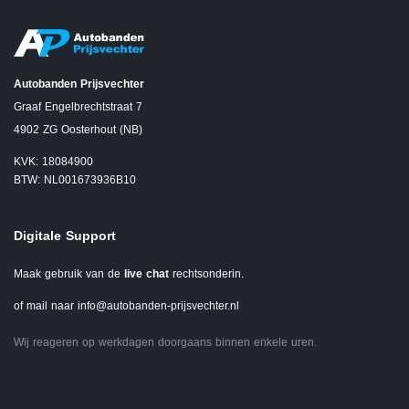
Autobanden Prijsvechter
Graaf Engelbrechtstraat 7
4902 ZG Oosterhout (NB)
KVK: 18084900
BTW: NL001673936B10
Digitale Support
Maak gebruik van de
live chat
rechtsonderin.
of mail naar
info@autobanden-prijsvechter.nl
Wij reageren op werkdagen doorgaans binnen enkele uren.