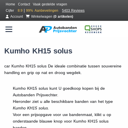
Home
Contact
Vaak gestelde vragen
|
Cijfer
8.9
99%
Aanbevelingen
5403 Reviews
Account
Winkelwagen
(0 artikelen)
Kumho KH15 solus
car Kumho KH15 solus De ideale combinatie tussen souvereine
handling en grip op nat en droog wegdek.
Kumho KH15 solus kunt U goedkoop kopen bij de
Autobanden Prijsvechter.
Hieronder ziet u alle beschikbare banden van het type
Kumho KH15 solus.
Voor een prijsopgave voor uw bandenmaat, klikt u op
onderstaande blauwe knop voor Kumho KH15 solus
banden.