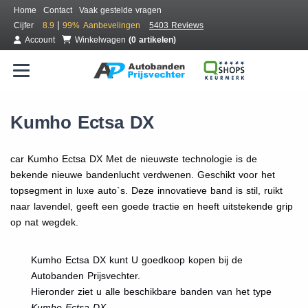
Home
Contact
Vaak gestelde vragen
|
Cijfer
8.9
99%
Aanbevelingen
5403 Reviews
Account
Winkelwagen
(0 artikelen)
Kumho Ectsa DX
car Kumho Ectsa DX Met de nieuwste technologie is de
bekende nieuwe bandenlucht verdwenen. Geschikt voor het
topsegment in luxe auto`s. Deze innovatieve band is stil, ruikt
naar lavendel, geeft een goede tractie en heeft uitstekende grip
op nat wegdek.
Kumho Ectsa DX kunt U goedkoop kopen bij de
Autobanden Prijsvechter.
Hieronder ziet u alle beschikbare banden van het type
Kumho Ectsa DX.