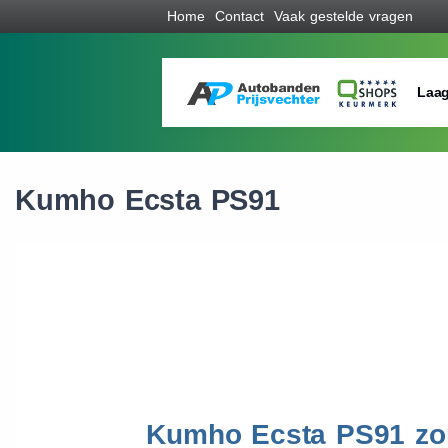
Home
Contact
Vaak gestelde vragen
Laag
Kumho Ecsta PS91
Kumho Ecsta PS91 z