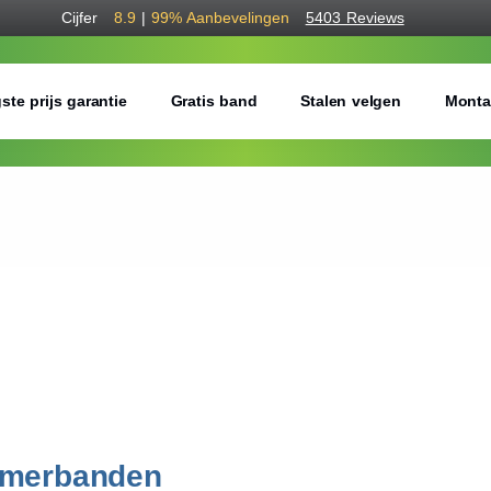
Cijfer
8.9
|
99%
Aanbevelingen
5403 Reviews
ste prijs garantie
Gratis band
Stalen velgen
Monta
omerbanden