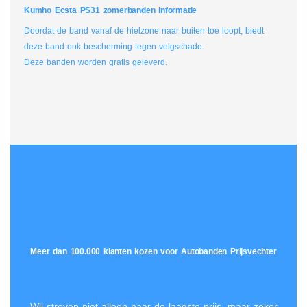
Kumho Ecsta PS31 zomerbanden informatie
Doordat de band vanaf de hielzone naar buiten toe loopt, biedt
deze band ook bescherming tegen velgschade.
Deze banden worden gratis geleverd.
Meer dan 100.000 klanten kozen voor Autobanden Prijsvechter
Wij streven niet alleen naar de laagste prijs, maar zeker