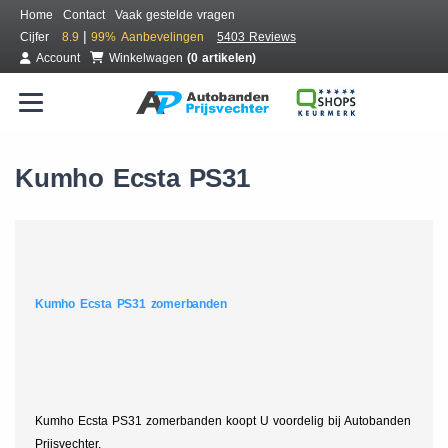
Home
Contact
Vaak gestelde vragen
|
Cijfer
8.9
99%
Aanbevelingen
5403 Reviews
Account
Winkelwagen
(0 artikelen)
Kumho Ecsta PS31
Kumho Ecsta PS31 zomerbanden
Kumho Ecsta PS31 zomerbanden koopt U voordelig bij Autobanden
Prijsvechter.