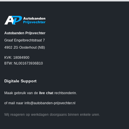
Autobanden Prijsvechter
Graaf Engelbrechtstraat 7
4902 ZG Oosterhout (NB)
KVK: 18084900
BTW: NL001673936B10
Digitale Support
Maak gebruik van de
live chat
rechtsonderin.
of mail naar
info@autobanden-prijsvechter.nl
Wij reageren op werkdagen doorgaans binnen enkele uren.