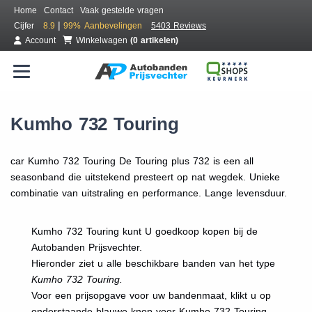
Home
Contact
Vaak gestelde vragen
|
Cijfer
8.9
99%
Aanbevelingen
5403 Reviews
Account
Winkelwagen
(0 artikelen)
Kumho 732 Touring
car Kumho 732 Touring De Touring plus 732 is een all
seasonband die uitstekend presteert op nat wegdek. Unieke
combinatie van uitstraling en performance. Lange levensduur.
Kumho 732 Touring kunt U goedkoop kopen bij de
Autobanden Prijsvechter.
Hieronder ziet u alle beschikbare banden van het type
Kumho 732 Touring.
Voor een prijsopgave voor uw bandenmaat, klikt u op
onderstaande blauwe knop voor Kumho 732 Touring