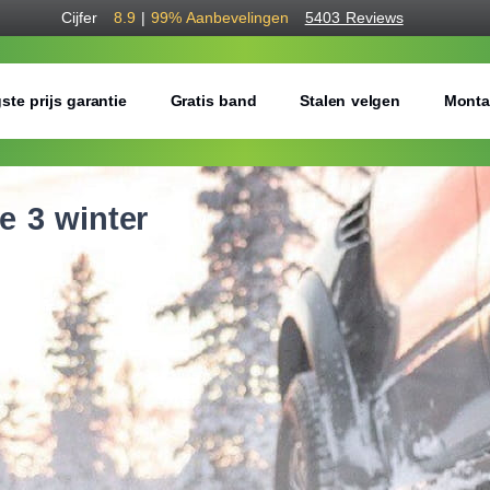
Cijfer
8.9
|
99%
Aanbevelingen
5403 Reviews
ste prijs garantie
Gratis band
Stalen velgen
Monta
e 3 winter