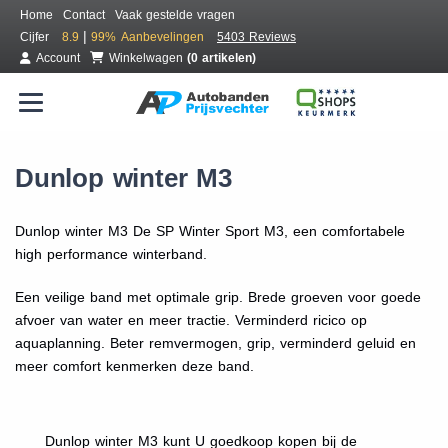
Home
Contact
Vaak gestelde vragen
|
Cijfer
8.9
99%
Aanbevelingen
5403 Reviews
Account
Winkelwagen
(0 artikelen)
Dunlop winter M3
Dunlop winter M3 De SP Winter Sport M3, een comfortabele
high performance winterband.
Een veilige band met optimale grip. Brede groeven voor goede
afvoer van water en meer tractie. Verminderd ricico op
aquaplanning. Beter remvermogen, grip, verminderd geluid en
meer comfort kenmerken deze band.
Dunlop winter M3 kunt U goedkoop kopen bij de