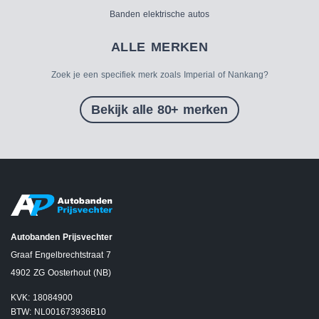
Banden elektrische autos
ALLE MERKEN
Zoek je een specifiek merk zoals Imperial of Nankang?
Bekijk alle 80+ merken
Autobanden Prijsvechter
Graaf Engelbrechtstraat 7
4902 ZG Oosterhout (NB)
KVK: 18084900
BTW: NL001673936B10