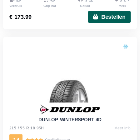
Verbruik
Grip nat
Geluid
Merk
€ 173.99
Bestellen
DUNLOP WINTERSPORT 4D
215 / 55 R 18 95H
Meer info
7.4