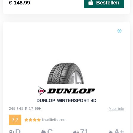
€ 148.99
Bestellen
DUNLOP WINTERSPORT 4D
245 / 45 R 17 99H
Meer info
7.7
Kwaliteitsscore
D
C
71
A+