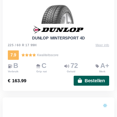
DUNLOP WINTERSPORT 4D
225 / 60 R 17 99H
Meer info
7.9
Kwaliteitsscore
B
C
72
A+
Verbruik
Grip nat
Geluid
Merk
€ 163.99
Bestellen