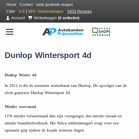
Home
Contact
Vaak gestelde vragen
|
Cijfer
8.9
99%
Aanbevelingen
5403 Reviews
Account
Winkelwagen
(0 artikelen)
Dunlop Wintersport 4d
Dunlop Winter 4d
In 2011 is dit de nieuwste winterband van Dunlop. De opvolger van de
alom geprezen Dunlop Wintersport 3d.
Minder weerstand
11% minder rolweerstand dan zijn voorganger, dus minder lawaai en
minder brandstofverbruik. Het Silica rubbermengsel zorgt voor een
optimale grip tijdens de koude winterse dagen.