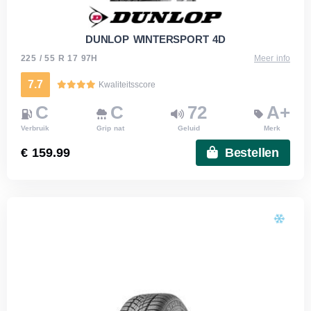
DUNLOP WINTERSPORT 4D
225 / 55 R 17 97H
Meer info
7.7
Kwaliteitsscore
C
C
72
A+
Verbruik
Grip nat
Geluid
Merk
€ 159.99
Bestellen