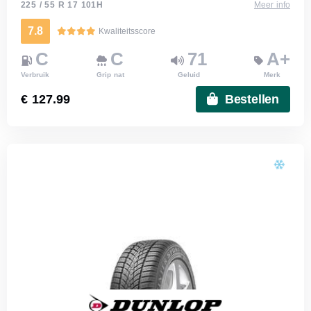
225 / 55 R 17 101H
Meer info
7.8
Kwaliteitsscore
C
C
71
A+
Verbruik
Grip nat
Geluid
Merk
€ 127.99
Bestellen