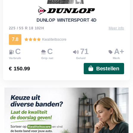
DUNLOP WINTERSPORT 4D
225 / 55 R 18 102H
Meer info
7.8
Kwaliteitsscore
C
C
71
A+
Verbruik
Grip nat
Geluid
Merk
€ 150.99
Bestellen