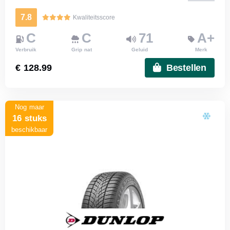
7.8
Kwaliteitsscore
C
C
71
A+
Verbruik
Grip nat
Geluid
Merk
€ 128.99
Bestellen
Nog maar
16 stuks
beschikbaar