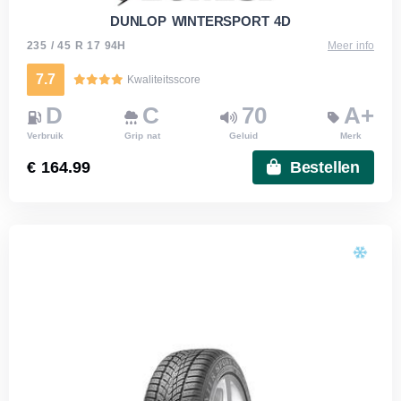
DUNLOP WINTERSPORT 4D
235 / 45 R 17 94H
Meer info
7.7
Kwaliteitsscore
D
C
70
A+
Verbruik
Grip nat
Geluid
Merk
€ 164.99
Bestellen