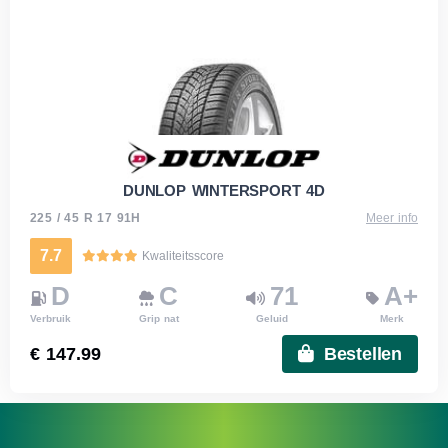
DUNLOP WINTERSPORT 4D
225 / 45 R 17 91H
Meer info
7.7
Kwaliteitsscore
D
C
71
A+
Verbruik
Grip nat
Geluid
Merk
€ 147.99
Bestellen