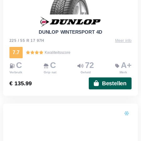
DUNLOP WINTERSPORT 4D
225 / 55 R 17 97H
Meer info
7.7
Kwaliteitsscore
C
C
72
A+
Verbruik
Grip nat
Geluid
Merk
€ 135.99
Bestellen