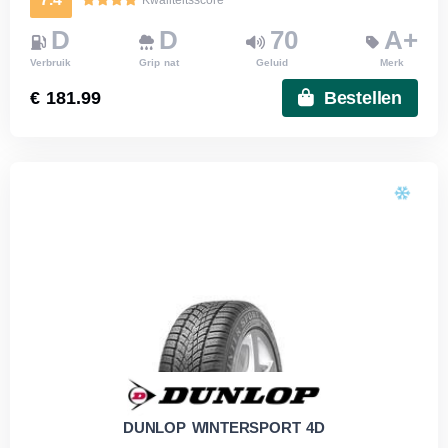
Kwaliteitsscore
D
D
70
A+
Verbruik
Grip nat
Geluid
Merk
€ 181.99
Bestellen
DUNLOP WINTERSPORT 4D