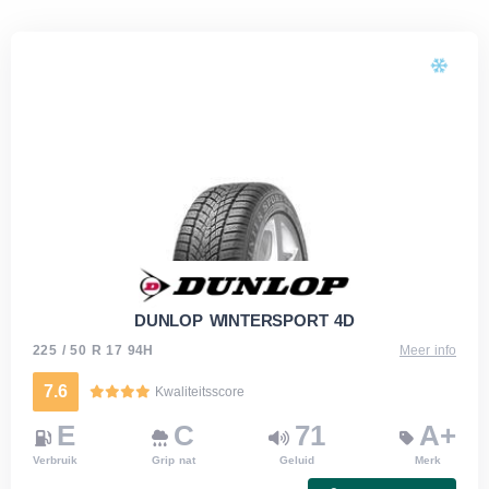
DUNLOP WINTERSPORT 4D
225 / 50 R 17 94H
Meer info
7.6
Kwaliteitsscore
E
C
71
A+
Verbruik
Grip nat
Geluid
Merk