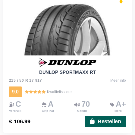
DUNLOP SPORTMAXX RT
215 / 50 R 17 91Y
Meer info
9.0
Kwaliteitsscore
C
A
70
A+
Verbruik
Grip nat
Geluid
Merk
€ 106.99
Bestellen