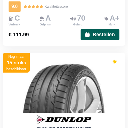
9.0
Kwaliteitsscore
C
A
70
A+
Verbruik
Grip nat
Geluid
Merk
€ 111.99
Bestellen
Nog maar
15 stuks
beschikbaar