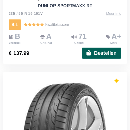
DUNLOP SPORTMAXX RT
235 / 55 R 19 101V
Meer info
9.1
Kwaliteitsscore
B
A
71
A+
Verbruik
Grip nat
Geluid
Merk
€ 137.99
Bestellen