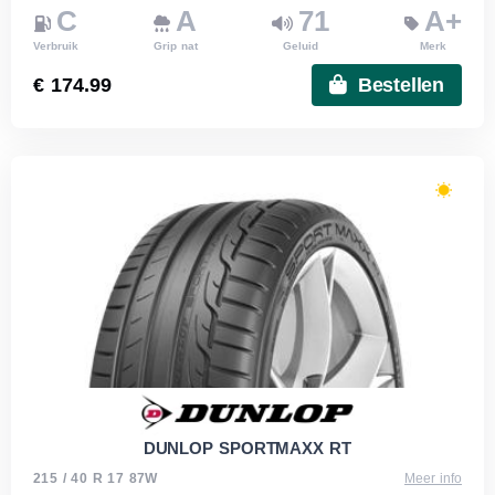
C
A
71
A+
Verbruik
Grip nat
Geluid
Merk
€ 174.99
Bestellen
DUNLOP SPORTMAXX RT
215 / 40 R 17 87W
Meer info