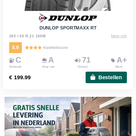
DUNLOP SPORTMAXX RT
265 / 45 R 21 104W
Meer info
8.9
Kwaliteitsscore
C
A
71
A+
Verbruik
Grip nat
Geluid
Merk
€ 199.99
Bestellen