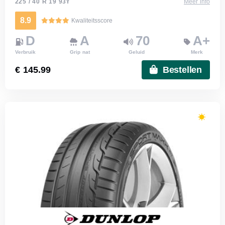
225 / 40 R 19 93Y
Meer info
8.9
Kwaliteitsscore
D
A
70
A+
Verbruik
Grip nat
Geluid
Merk
€ 145.99
Bestellen