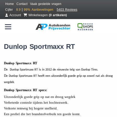
Home
Contact
Vaak gestelde vragen
|
Cijfer
8.9
99%
Aanbevelingen
5403 Reviews
Account
Winkelwagen
(0 artikelen)
Dunlop Sportmaxx RT
Dunlop Sportmaxx RT
De
Dunlop Sportmaxx RT is in 2012 de nieuwste telg van Dunlop Tires.
De
Dunlop Sportmaxx RT heeft een uitzonderlijk goede grip op zowel nat als droog
wegdek.
Dunlop Sportmaxx RT specs:
Uitzonderlijk goede grip op nat en droog wegdek
Verbeterde controle tijdens het bochtenwerk.
Verkorte remweg bij hogere snelheid.
Een profiel die het brandstofverbuik ten goede komt.