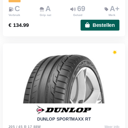
C
A
69
A+
Verbruik
Grip nat
Geluid
Merk
€ 134.99
Bestellen
DUNLOP SPORTMAXX RT
205 / 45 R 17 88W
Meer info