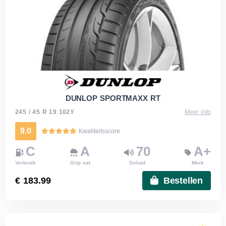
DUNLOP SPORTMAXX RT
245 / 45 R 19 102Y
Meer info
9.0
Kwaliteitsscore
C
A
70
A+
Verbruik
Grip nat
Geluid
Merk
€ 183.99
Bestellen