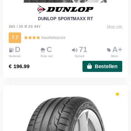
DUNLOP SPORTMAXX RT
265 / 30 R 20 94Y
Meer info
7.7
Kwaliteitsscore
D
C
71
A+
Verbruik
Grip nat
Geluid
Merk
€ 196.99
Bestellen