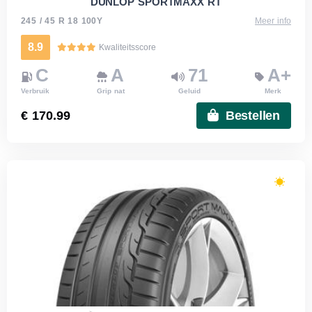
DUNLOP SPORTMAXX RT
245 / 45 R 18 100Y
Meer info
8.9
Kwaliteitsscore
C
A
71
A+
Verbruik
Grip nat
Geluid
Merk
€ 170.99
Bestellen