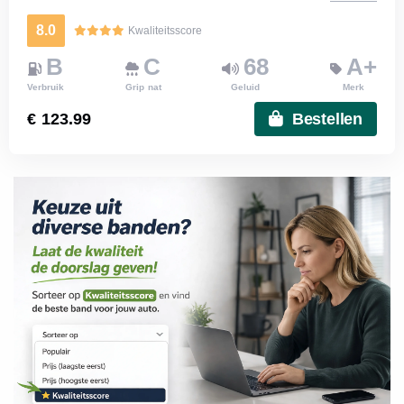
8.0
Kwaliteitsscore
B
C
68
A+
Verbruik
Grip nat
Geluid
Merk
€ 123.99
Bestellen