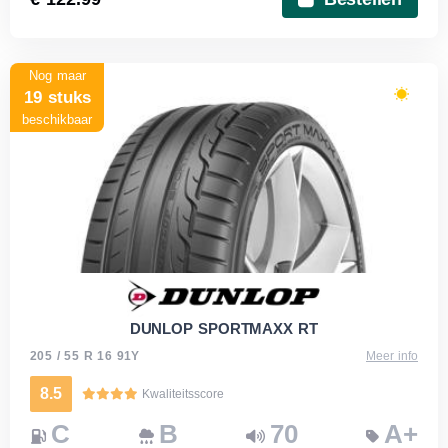
Nog maar
19 stuks
beschikbaar
DUNLOP SPORTMAXX RT
205 / 55 R 16 91Y
Meer info
8.5
Kwaliteitsscore
C
B
70
A+