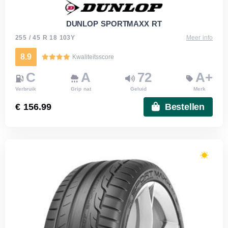
DUNLOP SPORTMAXX RT
255 / 45 R 18 103Y
Meer info
8.9
Kwaliteitsscore
C
A
72
A+
Verbruik
Grip nat
Geluid
Merk
€ 156.99
Bestellen