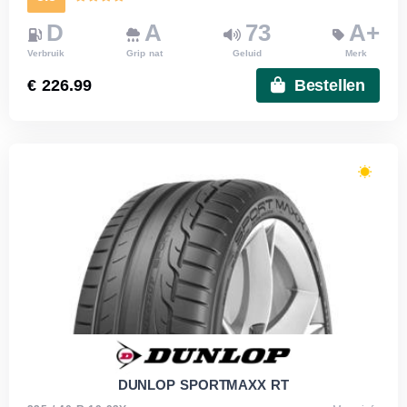
D
A
73
A+
Verbruik
Grip nat
Geluid
Merk
€ 226.99
Bestellen
DUNLOP SPORTMAXX RT