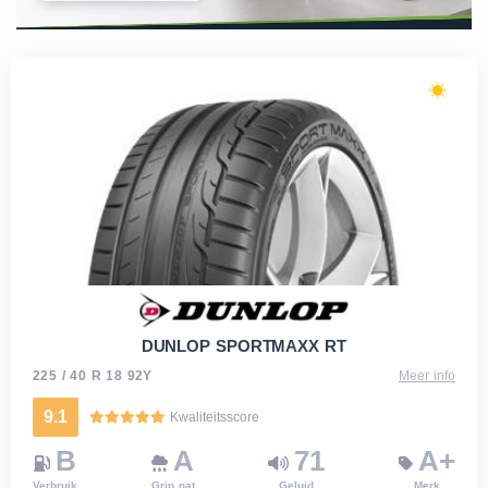
DUNLOP SPORTMAXX RT
225 / 40 R 18 92Y
Meer info
9.1
Kwaliteitsscore
B
A
71
A+
Verbruik
Grip nat
Geluid
Merk