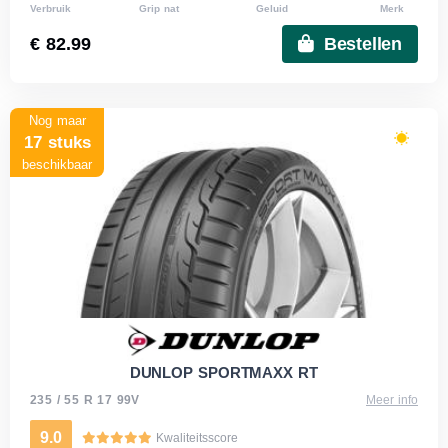
Verbruik
Grip nat
Geluid
Merk
€ 82.99
Bestellen
Nog maar
17 stuks
beschikbaar
DUNLOP SPORTMAXX RT
235 / 55 R 17 99V
Meer info
9.0
Kwaliteitsscore