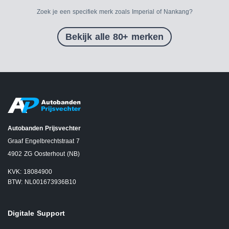
Zoek je een specifiek merk zoals Imperial of Nankang?
Bekijk alle 80+ merken
Autobanden Prijsvechter
Graaf Engelbrechtstraat 7
4902 ZG Oosterhout (NB)
KVK: 18084900
BTW: NL001673936B10
Digitale Support