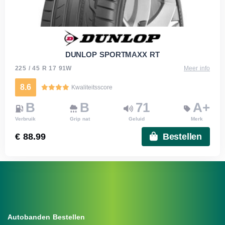
DUNLOP SPORTMAXX RT
225 / 45 R 17 91W
Meer info
8.6
Kwaliteitsscore
B
B
71
A+
Verbruik
Grip nat
Geluid
Merk
€ 88.99
Bestellen
Autobanden Bestellen