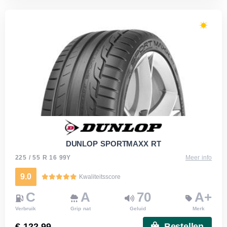
DUNLOP SPORTMAXX RT
225 / 55 R 16 99Y
Meer info
9.0
Kwaliteitsscore
C
A
70
A+
Verbruik
Grip nat
Geluid
Merk
€ 122.99
Bestellen