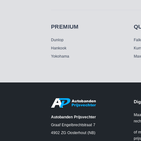
PREMIUM
Q
Dunlop
Fal
Hankook
Kum
Yokohama
Max
Dig
Maa
Autobanden Prijsvechter
rech
Graaf Engelbrechtstraat 7
of m
4902 ZG Oosterhout (NB)
prij