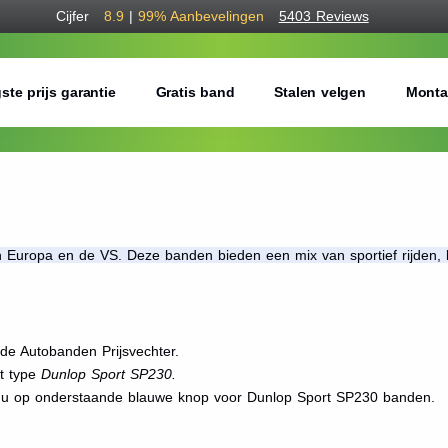
Cijfer
8.9
|
99%
Aanbevelingen
5403 Reviews
ste prijs garantie
Gratis band
Stalen velgen
Monta
Europa en de VS. Deze banden bieden een mix van sportief rijden, k
de Autobanden Prijsvechter.
et type
Dunlop Sport SP230.
t u op onderstaande blauwe knop voor Dunlop Sport SP230 banden.