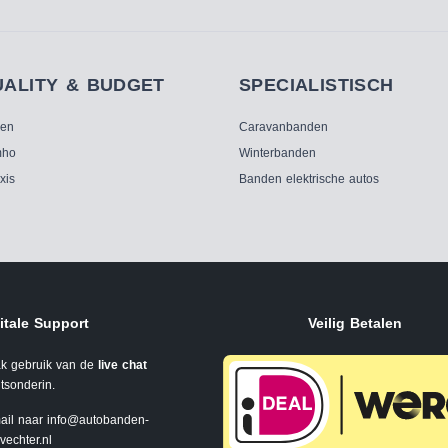
UALITY & BUDGET
SPECIALISTISCH
ken
Caravanbanden
ho
Winterbanden
xis
Banden elektrische autos
itale Support
Veilig Betalen
k gebruik van de
live chat
tsonderin.
ail naar
info@autobanden-
svechter.nl