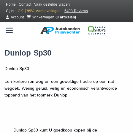
Home
Contact
Vaak gestelde vragen
|
Cijfer
8.9
99%
Aanbevelingen
5403 Reviews
Account
Winkelwagen
(0 artikelen)
Dunlop Sp30
Dunlop Sp30
Een kortere remweg en een geweldige tractie op een nat
wegdek. Weinig geluid, veilig en economisch verantwoorde
topband van het topmerk Dunlop.
Dunlop Sp30 kunt U goedkoop kopen bij de