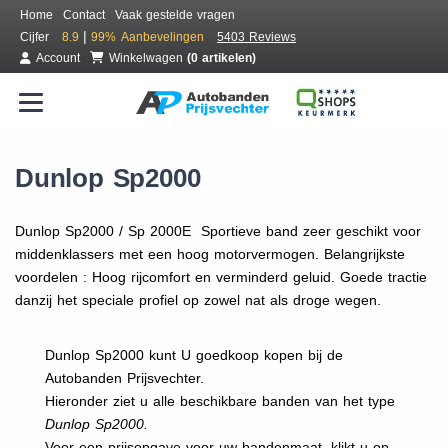
Home
Contact
Vaak gestelde vragen
|
Cijfer
8.9
99%
Aanbevelingen
5403 Reviews
Account
Winkelwagen
(0 artikelen)
Dunlop Sp2000
Dunlop Sp2000 / Sp 2000E Sportieve band zeer geschikt voor
middenklassers met een hoog motorvermogen. Belangrijkste
voordelen : Hoog rijcomfort en verminderd geluid. Goede tractie
danzij het speciale profiel op zowel nat als droge wegen.
Dunlop Sp2000 kunt U goedkoop kopen bij de
Autobanden Prijsvechter.
Hieronder ziet u alle beschikbare banden van het type
Dunlop Sp2000.
Voor een prijsopgave voor uw bandenmaat, klikt u op