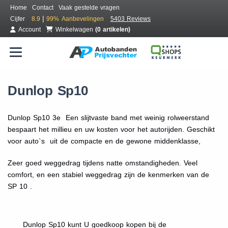
Home
Contact
Vaak gestelde vragen
|
Cijfer
8.9
99%
Aanbevelingen
5403 Reviews
Account
Winkelwagen
(0 artikelen)
Dunlop Sp10
Dunlop Sp10 3e Een slijtvaste band met weinig rolweerstand
bespaart het millieu en uw kosten voor het autorijden. Geschikt
voor auto`s uit de compacte en de gewone middenklasse,
Zeer goed weggedrag tijdens natte omstandigheden. Veel
comfort, en een stabiel weggedrag zijn de kenmerken van de
SP 10 .
Dunlop Sp10 kunt U goedkoop kopen bij de