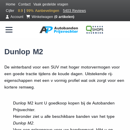
Home
Contact
Vaak gestelde vragen
|
Cijfer
8.9
99%
Aanbevelingen
5403 Reviews
Account
Winkelwagen
(0 artikelen)
Dunlop M2
De winterband voor een SUV met hoger motorvermogen voor
een goede tractie tijdens de koude dagen. Uitstekende rij-
eigenschappen met een v vormig profiel wat ook zorgt voor een
kortere remweg.
Dunlop M2 kunt U goedkoop kopen bij de Autobanden
Prijsvechter.
Hieronder ziet u alle beschikbare banden van het type
Dunlop M2.
Voor een prijsopgave voor uw bandenmaat, klikt u op