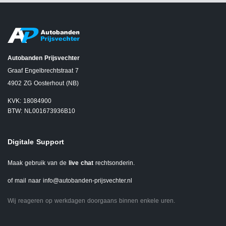
Autobanden Prijsvechter
Graaf Engelbrechtstraat 7
4902 ZG Oosterhout (NB)
KVK: 18084900
BTW: NL001673936B10
Digitale Support
Maak gebruik van de
live chat
rechtsonderin.
of mail naar
info@autobanden-prijsvechter.nl
Wij reageren op werkdagen doorgaans binnen enkele uren.