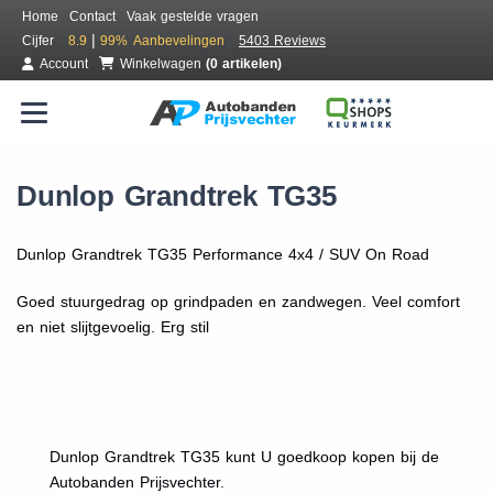
Home
Contact
Vaak gestelde vragen
|
Cijfer
8.9
99%
Aanbevelingen
5403 Reviews
Account
Winkelwagen
(0 artikelen)
Dunlop Grandtrek TG35
Dunlop Grandtrek TG35 Performance 4x4 / SUV On Road
Goed stuurgedrag op grindpaden en zandwegen. Veel comfort
en niet slijtgevoelig. Erg stil
Dunlop Grandtrek TG35 kunt U goedkoop kopen bij de
Autobanden Prijsvechter.